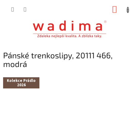
Přejít
NÁKUP
na
obsah
KOŠÍK
Pánské trenkoslipy, 20111 466,
modrá
Kolekce Prádlo
2026