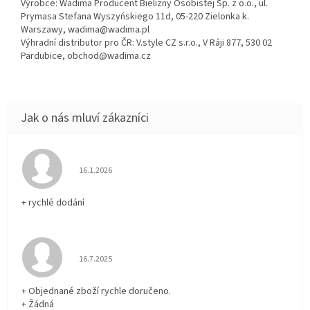
Výrobce: Wadima Producent Bielizny Osobistej Sp. z o.o., ul.
Prymasa Stefana Wyszyńskiego 11d, 05-220 Zielonka k.
Warszawy, wadima@wadima.pl
Výhradní distributor pro ČR: V.style CZ s.r.o., V Ráji 877, 530 02
Pardubice, obchod@wadima.cz
Hodnocení obchodu je 5 z 5 hvězdiček.
16.1.2026
+ rychlé dodání
Hodnocení obchodu je 5 z 5 hvězdiček.
16.7.2025
+ Objednané zboží rychle doručeno.
+ Žádná