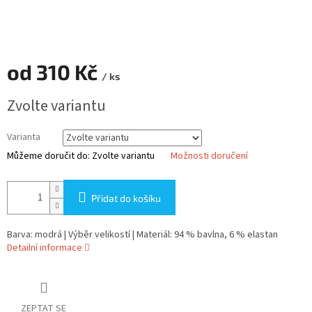
od
310 Kč
/ ks
Měrná
Zvolte variantu
cena:
Varianta
Můžeme doručit do:
Zvolte variantu
Možnosti doručení
Přidat do košíku
Barva: modrá | Výběr velikostí | Materiál: 94 % bavlna, 6 % elastan
Detailní informace
ZEPTAT SE