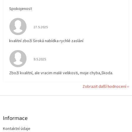
Spokojenost
Hodnocení obchodu je 5 z 5 hvězdiček.
27.5.2025
kvalitní zboží široká nabídka rychlé zaslání
Hodnocení obchodu je 5 z 5 hvězdiček.
9.5.2025
Zboží kvalitní, ale vracim malé velikosti, moje chyba,škoda.
Zobrazit další hodnocení
Z
á
p
a
Informace
t
Kontaktní údaje
í