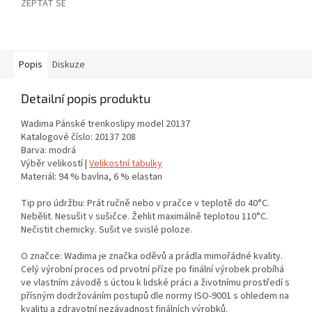
ZEPTAT SE
Popis
Diskuze
Detailní popis produktu
Wadima Pánské trenkoslipy model 20137
Katalogové číslo: 20137 208
Barva: modrá
Výběr velikostí |
Velikostní tabulky
Materiál: 94 % bavlna, 6 % elastan
Tip pro údržbu: Prát ručně nebo v pračce v teplotě do 40°C.
Nebělit. Nesušit v sušičce. Žehlit maximálně teplotou 110°C.
Nečistit chemicky. Sušit ve svislé poloze.
O značce: Wadima je značka oděvů a prádla mimořádné kvality.
Celý výrobní proces od prvotní příze po finální výrobek probíhá
ve vlastním závodě s úctou k lidské práci a životnímu prostředí s
přísným dodržováním postupů dle normy ISO-9001 s ohledem na
kvalitu a zdravotní nezávadnost finálních výrobků.