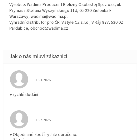
Výrobce: Wadima Producent Bielizny Osobistej Sp. z o.o., ul.
Prymasa Stefana Wyszyńskiego 11d, 05-220 Zielonka k.
Warszawy, wadima@wadima.pl
Výhradní distributor pro ČR: V.style CZ s.r.o., V Ráji 877, 530 02
Pardubice, obchod@wadima.cz
Hodnocení obchodu je 5 z 5 hvězdiček.
16.1.2026
+ rychlé dodání
Hodnocení obchodu je 5 z 5 hvězdiček.
16.7.2025
+ Objednané zboží rychle doručeno.