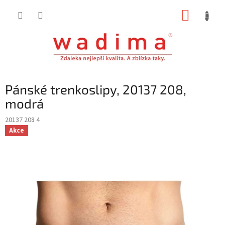
Přejít
NÁKUP
na
obsah
KOŠÍK
Pánské trenkoslipy, 20137 208,
modrá
20137 208 4
Akce