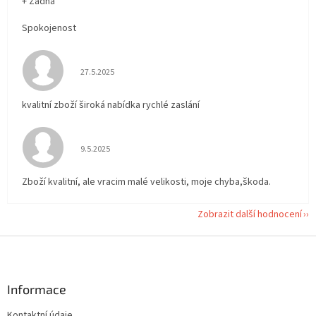
+ Žádná
Spokojenost
Hodnocení obchodu je 5 z 5 hvězdiček.
27.5.2025
kvalitní zboží široká nabídka rychlé zaslání
Hodnocení obchodu je 5 z 5 hvězdiček.
9.5.2025
Zboží kvalitní, ale vracim malé velikosti, moje chyba,škoda.
Zobrazit další hodnocení
Z
á
p
a
Informace
t
Kontaktní údaje