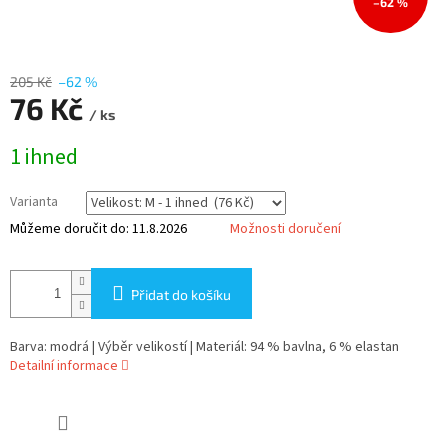
–62 %
205 Kč
–62 %
76 Kč
/ ks
Měrná
1 ihned
cena:
Varianta
Můžeme doručit do:
11.8.2026
Možnosti doručení
Přidat do košíku
Barva: modrá | Výběr velikostí | Materiál: 94 % bavlna, 6 % elastan
Detailní informace