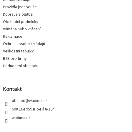
í
Pravidla jednoduše
Doprava a platba
Obchodní podmínky
Výměna nebo vrácení
Reklamace
Ochrana osobních údajů
Velikostní tabulky
B2B pro firmy
Hodnocení obchodu
Kontakt
obchod
@
wadima.cz
608 164 959 (Po-Pá 8-16h)
wadima.cz