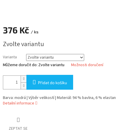
376 Kč
/ ks
Měrná
Zvolte variantu
cena:
Varianta
Můžeme doručit do:
Zvolte variantu
Možnosti doručení
Přidat do košíku
Barva: modrá | Výběr velikostí | Materiál: 94 % bavlna, 6 % elastan
Detailní informace
ZEPTAT SE