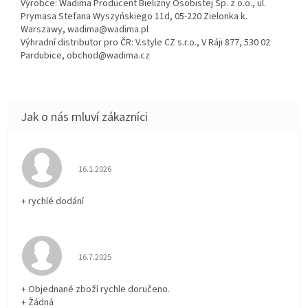
Výrobce: Wadima Producent Bielizny Osobistej Sp. z o.o., ul.
Prymasa Stefana Wyszyńskiego 11d, 05-220 Zielonka k.
Warszawy, wadima@wadima.pl
Výhradní distributor pro ČR: V.style CZ s.r.o., V Ráji 877, 530 02
Pardubice, obchod@wadima.cz
Hodnocení obchodu je 5 z 5 hvězdiček.
16.1.2026
+ rychlé dodání
Hodnocení obchodu je 5 z 5 hvězdiček.
16.7.2025
+ Objednané zboží rychle doručeno.
+ Žádná