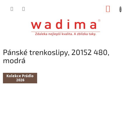
Přejít
NÁKUP
na
obsah
KOŠÍK
Pánské trenkoslipy, 20152 480,
modrá
Kolekce Prádlo
2026