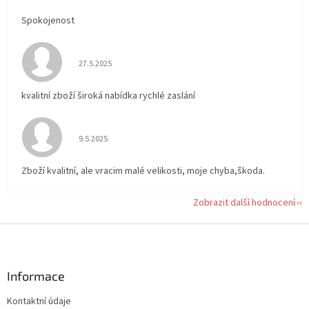
Spokojenost
Hodnocení obchodu je 5 z 5 hvězdiček.
27.5.2025
kvalitní zboží široká nabídka rychlé zaslání
Hodnocení obchodu je 5 z 5 hvězdiček.
9.5.2025
Zboží kvalitní, ale vracim malé velikosti, moje chyba,škoda.
Zobrazit další hodnocení
Z
á
p
a
Informace
t
Kontaktní údaje
í