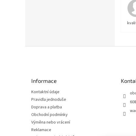
kvali
Z
á
p
a
t
Informace
Konta
í
Kontaktní údaje
ob
Pravidla jednoduše
608
Doprava a platba
wa
Obchodní podmínky
Výměna nebo vrácení
Reklamace