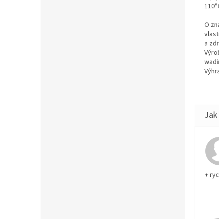
110°C
O zn
vlas
a zd
Výro
wadi
Výhra
+ ry