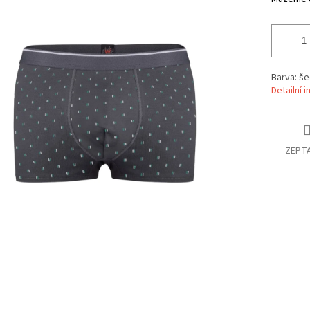
Barva: še
Detailní 
ZEPTA