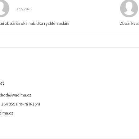
Hodnocení obchodu je 5 z 5 hvězdiček.
27.5.2025
tní zboží široká nabídka rychlé zaslání
Zboží kval
kt
chod
@
wadima.cz
 164 959 (Po-Pá 8-16h)
dima.cz