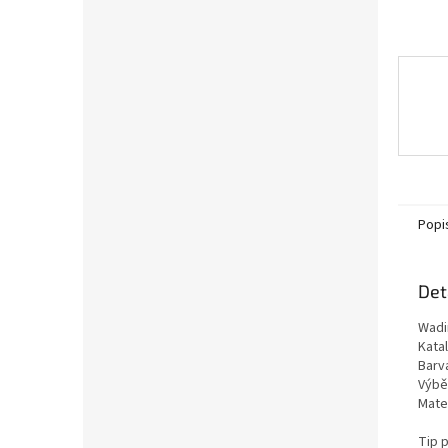
Popi
Det
Wadi
Kata
Barv
Výběr
Mater
Tip 