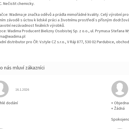
. Nečistit chemicky.
ačce: Wadima je značka oděvů a prádla mimořádné kvality. Celý výrobní proc
tním závodě s úctou k lidské práci a životnímu prostředí s přísným dodržo
ravotní nezávadnost finálních výrobků.
bce: Wadima Producent Bielizny Osobistej Sp. z o.o., ul. Prymasa Stefana 
ma@wadima.pl
dní distributor pro ČR: V.style CZ s.r.o., V Ráji 877, 530 02 Pardubice, obc
Hodnocení obchodu je 5 z 5 hvězdiček.
16.1.2026
chlé dodání
+ Objedna
+ Žádná
Spokojen