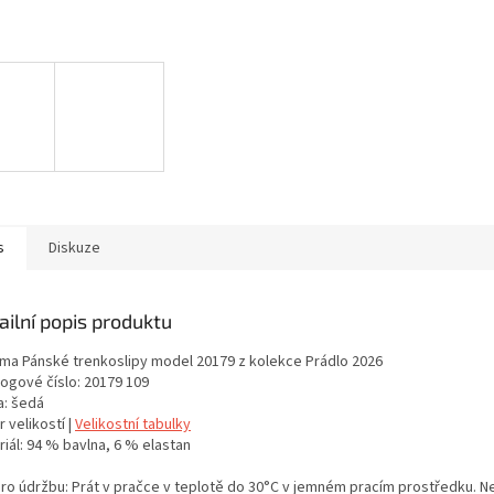
s
Diskuze
ailní popis produktu
ma Pánské trenkoslipy model 20179 z kolekce Prádlo 2026
logové číslo: 20179 109
a: šedá
 velikostí |
Velikostní tabulky
iál: 94 % bavlna, 6 % elastan
pro údržbu: Prát v pračce v teplotě do 30°C v jemném pracím prostředku. Neb