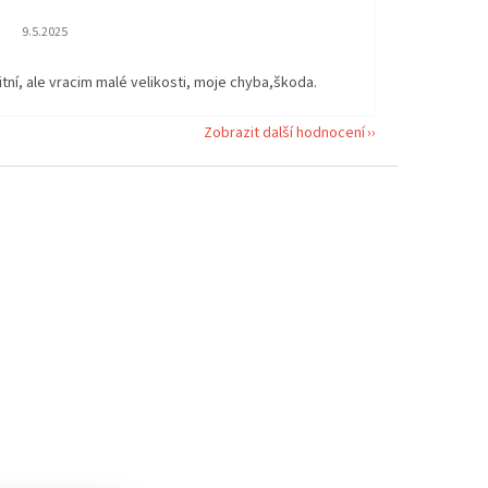
Hodnocení obchodu je 5 z 5 hvězdiček.
9.5.2025
itní, ale vracim malé velikosti, moje chyba,škoda.
Zobrazit další hodnocení