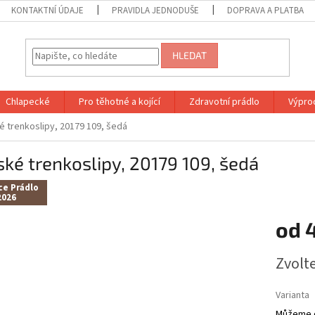
KONTAKTNÍ ÚDAJE
PRAVIDLA JEDNODUŠE
DOPRAVA A PLATBA
HLEDAT
Chlapecké
Pro těhotné a kojící
Zdravotní prádlo
Výprod
é trenkoslipy, 20179 109, šedá
ké trenkoslipy, 20179 109, šedá
ce Prádlo
2026
od
Měrná
Zvolt
cena:
Varianta
Můžeme d