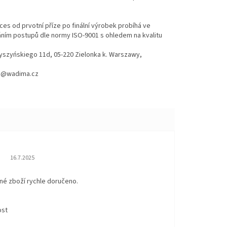
es od prvotní příze po finální výrobek probíhá ve
váním postupů dle normy ISO-9001 s ohledem na kvalitu
Wyszyńskiego 11d, 05-220 Zielonka k. Warszawy,
hod@wadima.cz
Hodnocení obchodu je 5 z 5 hvězdiček.
16.7.2025
né zboží rychle doručeno.
ost