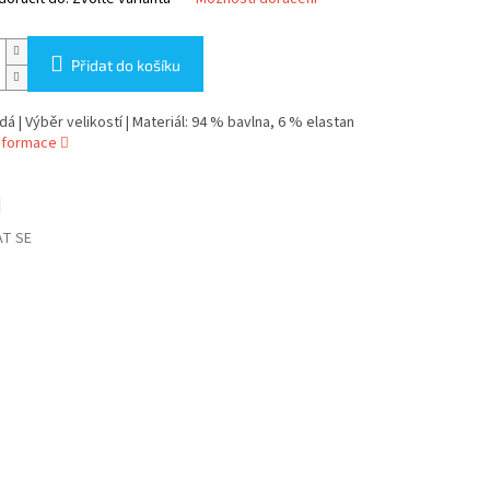
Přidat do košíku
dá | Výběr velikostí | Materiál: 94 % bavlna, 6 % elastan
informace
T SE