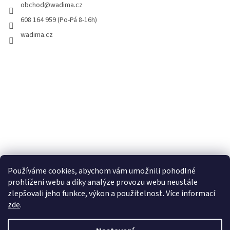
obchod
@
wadima.cz
608 164 959 (Po-Pá 8-16h)
wadima.cz
Používáme cookies, abychom vám umožnili pohodlné
prohlížení webu a díky analýze provozu webu neustále
zlepšovali jeho funkce, výkon a použitelnost. Více informací
zde
.
Vytvořil Shoptet