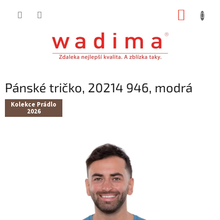
Přejít
NÁKUP
na
obsah
KOŠÍK
Pánské tričko, 20214 946, modrá
Kolekce Prádlo
2026