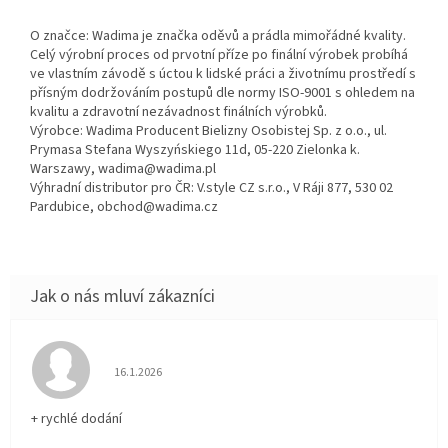
O značce: Wadima je značka oděvů a prádla mimořádné kvality.
Celý výrobní proces od prvotní příze po finální výrobek probíhá
ve vlastním závodě s úctou k lidské práci a životnímu prostředí s
přísným dodržováním postupů dle normy ISO-9001 s ohledem na
kvalitu a zdravotní nezávadnost finálních výrobků.
Výrobce: Wadima Producent Bielizny Osobistej Sp. z o.o., ul.
Prymasa Stefana Wyszyńskiego 11d, 05-220 Zielonka k.
Warszawy, wadima@wadima.pl
Výhradní distributor pro ČR: V.style CZ s.r.o., V Ráji 877, 530 02
Pardubice, obchod@wadima.cz
Hodnocení obchodu je 5 z 5 hvězdiček.
16.1.2026
+ rychlé dodání