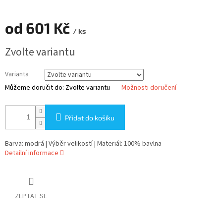
od
601 Kč
/ ks
Měrná
Zvolte variantu
cena:
Varianta
Můžeme doručit do:
Zvolte variantu
Možnosti doručení
Přidat do košíku
Barva: modrá | Výběr velikostí | Materiál: 100% bavlna
Detailní informace
ZEPTAT SE