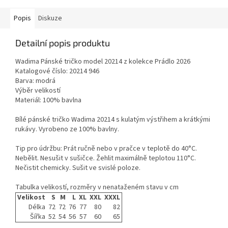
Popis
Diskuze
Detailní popis produktu
Wadima Pánské tričko model 20214 z kolekce Prádlo 2026
Katalogové číslo: 20214 946
Barva: modrá
Výběr velikostí
Materiál: 100% bavlna
Bílé pánské tričko Wadima 20214 s kulatým výstřihem a krátkými
rukávy. Vyrobeno ze 100% bavlny.
Tip pro údržbu: Prát ručně nebo v pračce v teplotě do 40°C.
Nebělit. Nesušit v sušičce. Žehlit maximálně teplotou 110°C.
Nečistit chemicky. Sušit ve svislé poloze.
Tabulka velikostí, rozměry v nenataženém stavu v cm
Velikost
S
M
L
XL
XXL
XXXL
Délka
72
72
76
77
80
82
Šířka
52
54
56
57
60
65