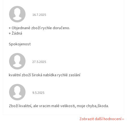
Hodnocení obchodu je 5 z 5 hvězdiček.
16.7.2025
+ Objednané zboží rychle doručeno.
+ Žádná
Spokojenost
Hodnocení obchodu je 5 z 5 hvězdiček.
27.5.2025
kvalitní zboží široká nabídka rychlé zaslání
Hodnocení obchodu je 5 z 5 hvězdiček.
9.5.2025
Zboží kvalitní, ale vracim malé velikosti, moje chyba,škoda.
Zobrazit další hodnocení