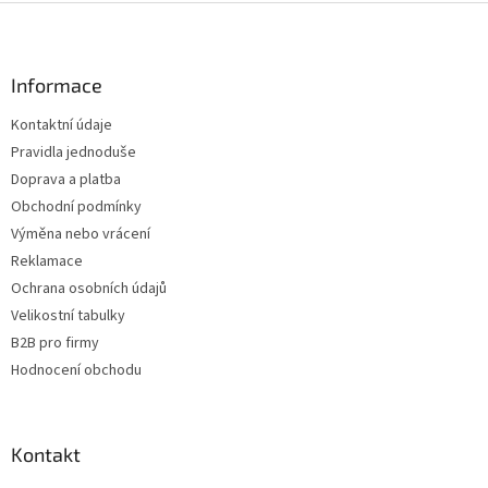
Z
á
p
a
Informace
t
Kontaktní údaje
í
Pravidla jednoduše
Doprava a platba
Obchodní podmínky
Výměna nebo vrácení
Reklamace
Ochrana osobních údajů
Velikostní tabulky
B2B pro firmy
Hodnocení obchodu
Kontakt