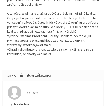
prostředku. Nebělit. Nesušit v sušičce. Žehlit maximálně teplotou
110°C. Nečistit chemicky.
O značce: Wadima je značka oděvů a prádla mimořádné kvality.
Celý výrobní proces od prvotní příze po finální výrobek probíhá
ve vlastním závodě s úctou k lidské práci a životnímu prostředí s
přísným dodržováním postupů dle normy ISO-9001 s ohledem na
kvalitu a zdravotní nezávadnost finálních výrobků.
Výrobce: Wadima Producent Bielizny Osobistej Sp. z o.o., ul.
Prymasa Stefana Wyszyńskiego 11d, 05-220 Zielonka k.
Warszawy, wadima@wadima.pl
Výhradní distributor pro ČR: V.style CZ s.r.o., V Ráji 877, 530 02
Pardubice, obchod@wadima.cz
Hodnocení obchodu je 5 z 5 hvězdiček.
16.1.2026
+ rychlé dodání