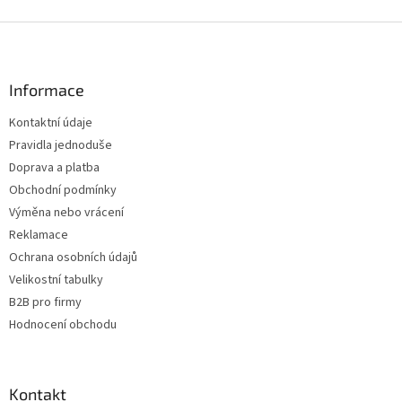
Z
á
p
a
Informace
t
Kontaktní údaje
í
Pravidla jednoduše
Doprava a platba
Obchodní podmínky
Výměna nebo vrácení
Reklamace
Ochrana osobních údajů
Velikostní tabulky
B2B pro firmy
Hodnocení obchodu
Kontakt