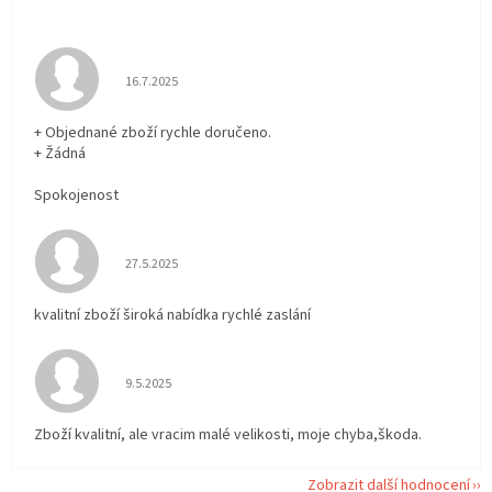
Hodnocení obchodu je 5 z 5 hvězdiček.
16.7.2025
+ Objednané zboží rychle doručeno.
+ Žádná
Spokojenost
Hodnocení obchodu je 5 z 5 hvězdiček.
27.5.2025
kvalitní zboží široká nabídka rychlé zaslání
Hodnocení obchodu je 5 z 5 hvězdiček.
9.5.2025
Zboží kvalitní, ale vracim malé velikosti, moje chyba,škoda.
Zobrazit další hodnocení