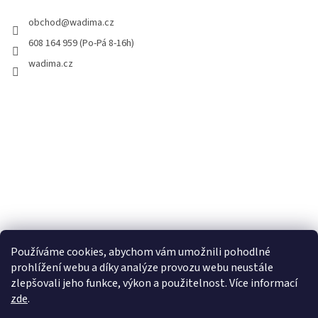
obchod
@
wadima.cz
608 164 959 (Po-Pá 8-16h)
wadima.cz
Používáme cookies, abychom vám umožnili pohodlné
prohlížení webu a díky analýze provozu webu neustále
zlepšovali jeho funkce, výkon a použitelnost. Více informací
zde
.