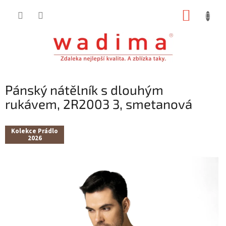
Přejít
NÁKUP
na
obsah
KOŠÍK
Pánský nátělník s dlouhým
rukávem, 2R2003 3, smetanová
Kolekce Prádlo
2026