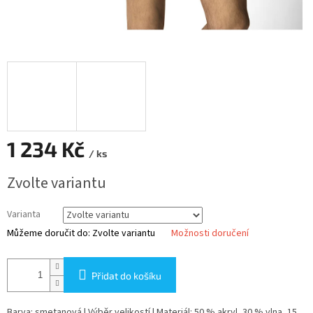
1 234 Kč
/ ks
Měrná
Zvolte variantu
cena:
Varianta
Můžeme doručit do:
Zvolte variantu
Možnosti doručení
Přidat do košíku
Barva: smetanová | Výběr velikostí | Materiál: 50 % akryl, 30 % vlna, 15