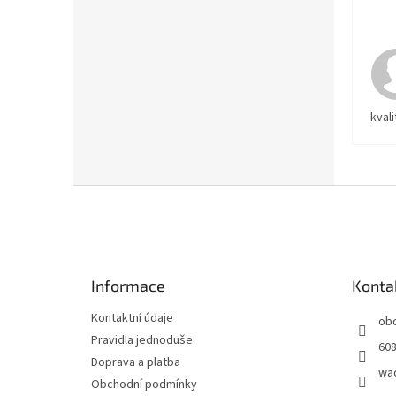
kvali
Z
á
p
a
t
Informace
Konta
í
Kontaktní údaje
ob
Pravidla jednoduše
608
Doprava a platba
wa
Obchodní podmínky