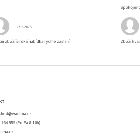
Spokojen
Hodnocení obchodu je 5 z 5 hvězdiček.
27.5.2025
tní zboží široká nabídka rychlé zaslání
Zboží kval
kt
chod
@
wadima.cz
 164 959 (Po-Pá 8-16h)
dima.cz