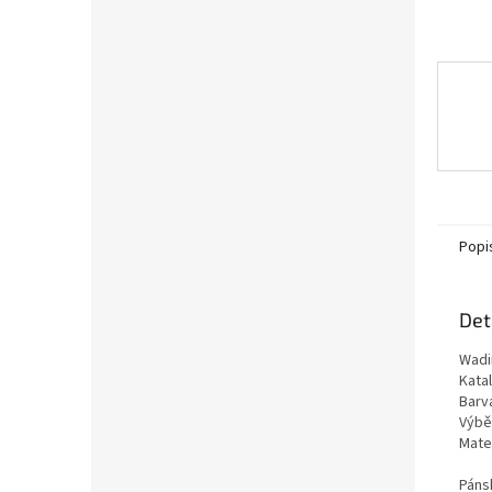
Popi
Det
Wadi
Kata
Barv
Výběr
Mate
Páns