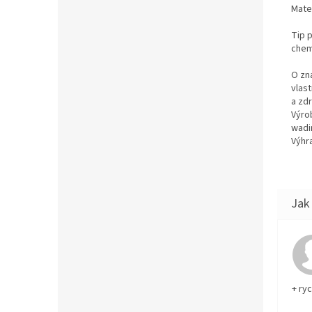
Mate
Tip p
chemi
O zn
vlas
a zd
Výro
wadi
Výhra
+ ry