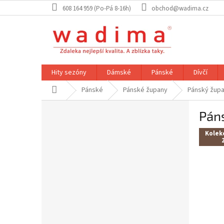
Přejít
608 164 959 (Po-Pá 8-16h)
obchod@wadima.cz
na
obsah
Hity sezóny
Dámské
Pánské
Dívčí
Domů
Pánské
Pánské župany
Pánský župa
P
Pán
o
s
Kolek
t
r
a
n
n
í
p
a