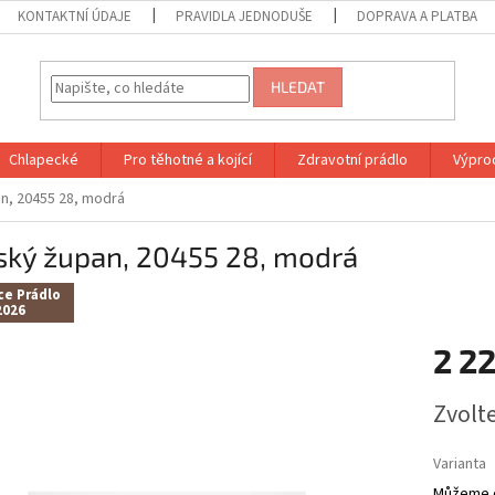
KONTAKTNÍ ÚDAJE
PRAVIDLA JEDNODUŠE
DOPRAVA A PLATBA
HLEDAT
Chlapecké
Pro těhotné a kojící
Zdravotní prádlo
Výprod
n, 20455 28, modrá
ský župan, 20455 28, modrá
ce Prádlo
2026
2 2
Měrná
Zvolt
cena:
Varianta
Můžeme d