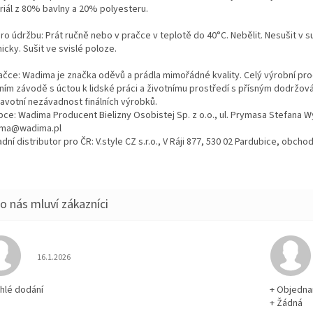
riál z 80% bavlny a 20% polyesteru.
ro údržbu: Prát ručně nebo v pračce v teplotě do 40°C. Nebělit. Nesušit v s
cky. Sušit ve svislé poloze.
ačce: Wadima je značka oděvů a prádla mimořádné kvality. Celý výrobní proc
tním závodě s úctou k lidské práci a životnímu prostředí s přísným dodržo
ravotní nezávadnost finálních výrobků.
bce: Wadima Producent Bielizny Osobistej Sp. z o.o., ul. Prymasa Stefana 
ma@wadima.pl
dní distributor pro ČR: V.style CZ s.r.o., V Ráji 877, 530 02 Pardubice, obc
Hodnocení obchodu je 5 z 5 hvězdiček.
16.1.2026
chlé dodání
+ Objedna
+ Žádná