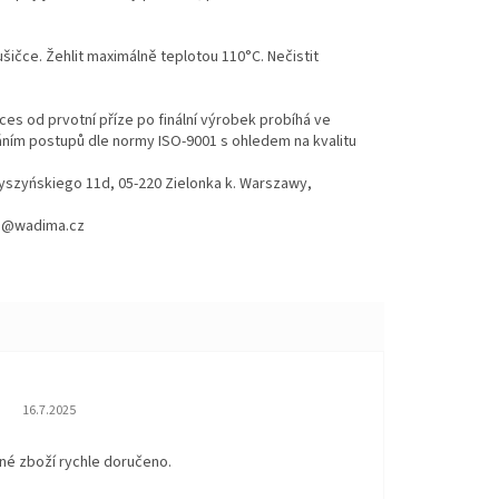
ušičce. Žehlit maximálně teplotou 110°C. Nečistit
es od prvotní příze po finální výrobek probíhá ve
váním postupů dle normy ISO-9001 s ohledem na kvalitu
Wyszyńskiego 11d, 05-220 Zielonka k. Warszawy,
hod@wadima.cz
Hodnocení obchodu je 5 z 5 hvězdiček.
16.7.2025
né zboží rychle doručeno.