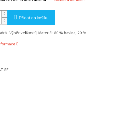
Přidat do košíku
drá | Výběr velikostí | Materiál: 80 % bavlna, 20 %
r
informace
T SE