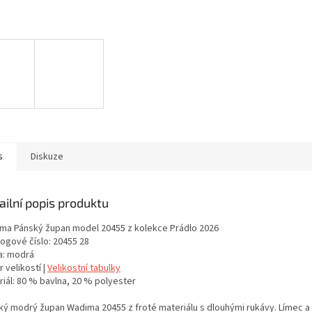
s
Diskuze
ailní popis produktu
ma Pánský župan model 20455 z kolekce Prádlo 2026
logové číslo: 20455 28
a: modrá
 velikostí |
Velikostní tabulky
riál: 80 % bavlna, 20 % polyester
ký modrý župan Wadima 20455 z froté materiálu s dlouhými rukávy. Límec a