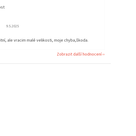
ost
Hodnocení obchodu je 5 z 5 hvězdiček.
9.5.2025
itní, ale vracim malé velikosti, moje chyba,škoda.
Zobrazit další hodnocení