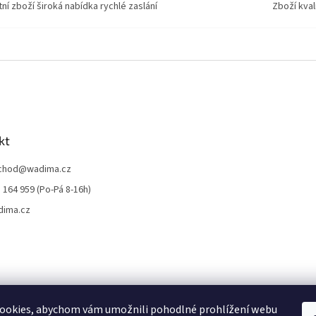
tní zboží široká nabídka rychlé zaslání
Zboží kval
kt
chod
@
wadima.cz
 164 959 (Po-Pá 8-16h)
dima.cz
ookies, abychom vám umožnili pohodlné prohlížení webu