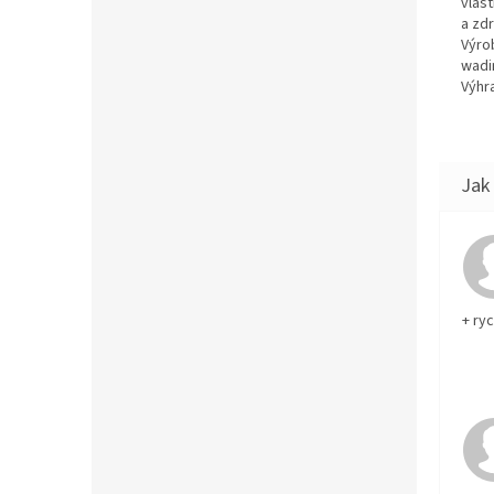
vlas
a zd
Výro
wadi
Výhra
+ ry