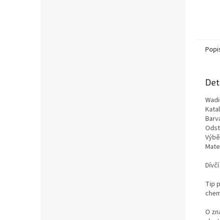
Popi
Det
Wadi
Kata
Barv
Odst
Výběr
Mater
Dívč
Tip p
chemi
O zn