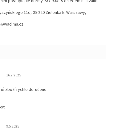
váním postupů dle normy ISO-9001 s ohledem na kvalitu
Wyszyńskiego 11d, 05-220 Zielonka k. Warszawy,
hod@wadima.cz
Hodnocení obchodu je 5 z 5 hvězdiček.
16.7.2025
né zboží rychle doručeno.
ost
Hodnocení obchodu je 5 z 5 hvězdiček.
9.5.2025