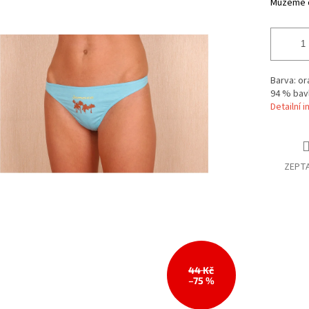
Můžeme d
Barva: or
94 % bavl
Detailní 
ZEPTA
44 Kč
–75 %