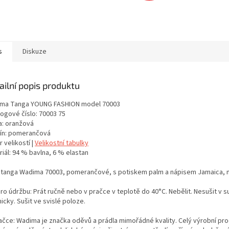
s
Diskuze
ailní popis produktu
ma Tanga YOUNG FASHION model 70003
logové číslo: 70003 75
a: oranžová
ín: pomerančová
 velikostí |
Velikostní tabulky
iál: 94 % bavlna, 6 % elastan
í tanga Wadima 70003, pomerančové, s potiskem palm a nápisem Jamaica, m
ro údržbu: Prát ručně nebo v pračce v teplotě do 40°C. Nebělit. Nesušit v s
cky. Sušit ve svislé poloze.
ačce: Wadima je značka oděvů a prádla mimořádné kvality. Celý výrobní proc