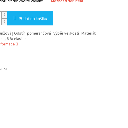
oručit do:
Zvolte variantu
Možnosti doručení
Přidat do košíku
anžová | Odstín: pomerančová | Výběr velikostí | Materiál:
na, 6 % elastan
informace
T SE