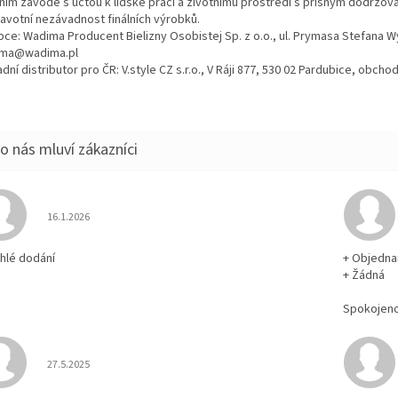
tním závodě s úctou k lidské práci a životnímu prostředí s přísným dodržo
ravotní nezávadnost finálních výrobků.
bce: Wadima Producent Bielizny Osobistej Sp. z o.o., ul. Prymasa Stefana 
ma@wadima.pl
dní distributor pro ČR: V.style CZ s.r.o., V Ráji 877, 530 02 Pardubice, obc
Hodnocení obchodu je 5 z 5 hvězdiček.
16.1.2026
chlé dodání
+ Objedna
+ Žádná
Spokojen
Hodnocení obchodu je 5 z 5 hvězdiček.
27.5.2025