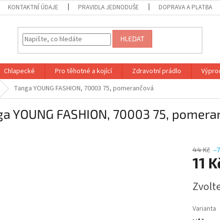
KONTAKTNÍ ÚDAJE
PRAVIDLA JEDNODUŠE
DOPRAVA A PLATBA
HLEDAT
Chlapecké
Pro těhotné a kojící
Zdravotní prádlo
Výprod
Tanga YOUNG FASHION, 70003 75, pomerančová
ga YOUNG FASHION, 70003 75, pomera
44 Kč
–
11 
Měrná
Zvolt
cena:
Varianta