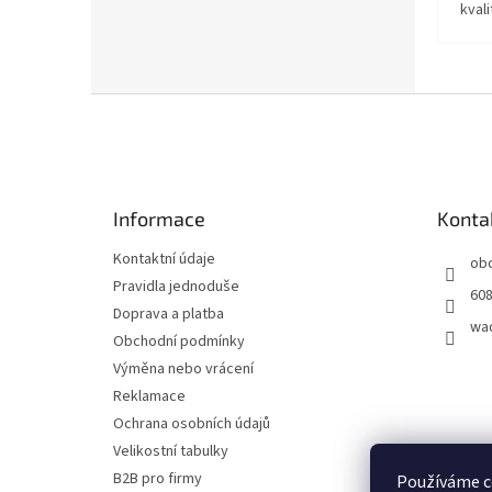
kvali
Z
á
p
a
t
Informace
Konta
í
Kontaktní údaje
ob
Pravidla jednoduše
608
Doprava a platba
wa
Obchodní podmínky
Výměna nebo vrácení
Reklamace
Ochrana osobních údajů
Velikostní tabulky
B2B pro firmy
Používáme c