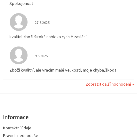
Spokojenost
Hodnocení obchodu je 5 z 5 hvězdiček.
27.5.2025
kvalitní zboží široká nabídka rychlé zaslání
Hodnocení obchodu je 5 z 5 hvězdiček.
9.5.2025
Zboží kvalitní, ale vracim malé velikosti, moje chyba,škoda.
Zobrazit další hodnocení
Z
á
p
a
Informace
t
Kontaktní údaje
í
Pravidla jednoduše