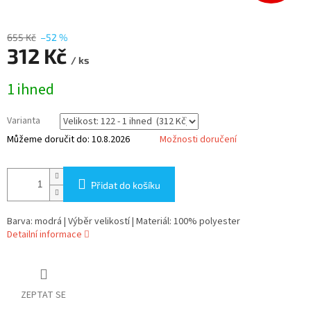
655 Kč
–52 %
312 Kč
/ ks
Měrná
1 ihned
cena:
Varianta
Můžeme doručit do:
10.8.2026
Možnosti doručení
Přidat do košíku
Barva: modrá | Výběr velikostí | Materiál: 100% polyester
Detailní informace
ZEPTAT SE