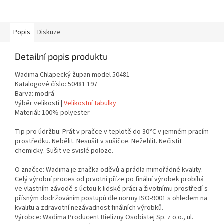
Popis
Diskuze
Detailní popis produktu
Wadima Chlapecký župan model 50481
Katalogové číslo: 50481 197
Barva: modrá
Výběr velikostí |
Velikostní tabulky
Materiál: 100% polyester
Tip pro údržbu: Prát v pračce v teplotě do 30°C v jemném pracím
prostředku. Nebělit. Nesušit v sušičce. Nežehlit. Nečistit
chemicky. Sušit ve svislé poloze.
O značce: Wadima je značka oděvů a prádla mimořádné kvality.
Celý výrobní proces od prvotní příze po finální výrobek probíhá
ve vlastním závodě s úctou k lidské práci a životnímu prostředí s
přísným dodržováním postupů dle normy ISO-9001 s ohledem na
kvalitu a zdravotní nezávadnost finálních výrobků.
Výrobce: Wadima Producent Bielizny Osobistej Sp. z o.o., ul.