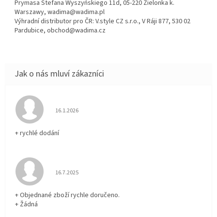
Prymasa Stefana Wyszyńskiego 11d, 05-220 Zielonka k.
Warszawy, wadima@wadima.pl
Výhradní distributor pro ČR: V.style CZ s.r.o., V Ráji 877, 530 02
Pardubice, obchod@wadima.cz
Hodnocení obchodu je 5 z 5 hvězdiček.
16.1.2026
+ rychlé dodání
Hodnocení obchodu je 5 z 5 hvězdiček.
16.7.2025
+ Objednané zboží rychle doručeno.
+ Žádná