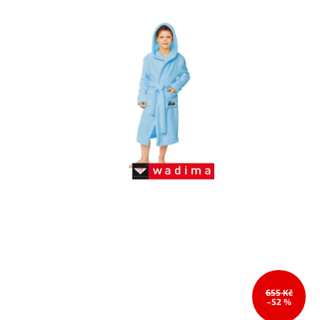
655 Kč
–52 %