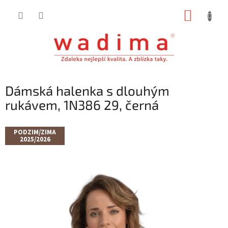
Přejít
NÁKUP
na
obsah
KOŠÍK
Dámská halenka s dlouhým
rukávem, 1N386 29, černá
PODZIM/ZIMA
2025/2026