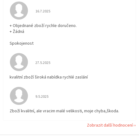
Hodnocení obchodu je 5 z 5 hvězdiček.
16.7.2025
+ Objednané zboží rychle doručeno.
+ Žádná
Spokojenost
Hodnocení obchodu je 5 z 5 hvězdiček.
27.5.2025
kvalitní zboží široká nabídka rychlé zaslání
Hodnocení obchodu je 5 z 5 hvězdiček.
9.5.2025
Zboží kvalitní, ale vracim malé velikosti, moje chyba,škoda.
Zobrazit další hodnocení
Z