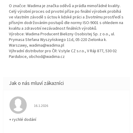
O značce: Wadima je značka oděvů a prádla mimořádné kvality.
Celý výrobní proces od prvotní příze po finální výrobek probíhá
ve vlastním závodě s úctou k lidské práci a životnímu prostředí s
přísným dodržováním postupů dle normy ISO-9001 s ohledem na
kvalitu a zdravotní nezávadnost finálních výrobků.
Výrobce: Wadima Producent Bielizny Osobistej Sp. z o.o., ul.
Prymasa Stefana Wyszyńskiego 11d, 05-220 Zielonka k.
Warszawy, wadima@wadima.pl
Výhradní distributor pro ČR: V.style CZ s.r.o., V Ráji 877, 530 02
Pardubice, obchod@wadima.cz
Hodnocení obchodu je 5 z 5 hvězdiček.
16.1.2026
+ rychlé dodání