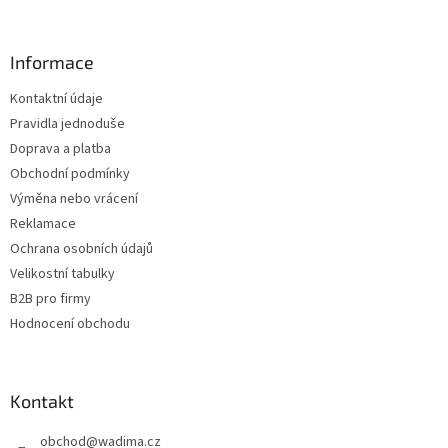
á
p
a
Informace
t
Kontaktní údaje
í
Pravidla jednoduše
Doprava a platba
Obchodní podmínky
Výměna nebo vrácení
Reklamace
Ochrana osobních údajů
Velikostní tabulky
B2B pro firmy
Hodnocení obchodu
Kontakt
obchod
@
wadima.cz