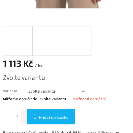
1 113 Kč
/ ks
Měrná
Zvolte variantu
cena:
Varianta
Můžeme doručit do:
Zvolte variantu
Možnosti doručení
Přidat do košíku
Barva: černá | Výběr velikostí | Materiál: 94 % viskóza, 6 % elastan