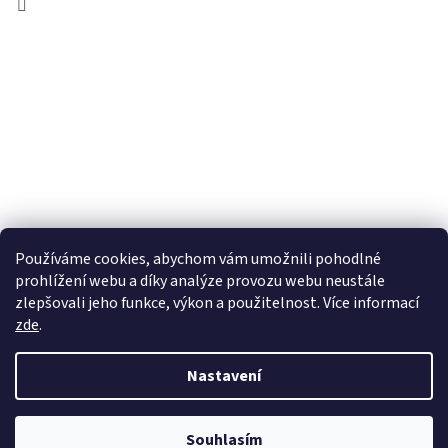
Používáme cookies, abychom vám umožnili pohodlné
prohlížení webu a díky analýze provozu webu neustále
zlepšovali jeho funkce, výkon a použitelnost. Více informací
zde
.
Vytvořil Shoptet
Nastavení
Copyright 2026
wadima.cz - kvalitní oblečení a prádlo pro
Souhlasím
celou rodinu
. Všechna práva vyhrazena.