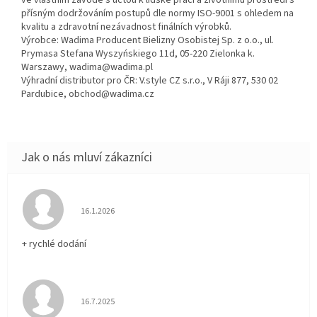
ve vlastním závodě s úctou k lidské práci a životnímu prostředí s
přísným dodržováním postupů dle normy ISO-9001 s ohledem na
kvalitu a zdravotní nezávadnost finálních výrobků.
Výrobce: Wadima Producent Bielizny Osobistej Sp. z o.o., ul.
Prymasa Stefana Wyszyńskiego 11d, 05-220 Zielonka k.
Warszawy, wadima@wadima.pl
Výhradní distributor pro ČR: V.style CZ s.r.o., V Ráji 877, 530 02
Pardubice, obchod@wadima.cz
Hodnocení obchodu je 5 z 5 hvězdiček.
16.1.2026
+ rychlé dodání
Hodnocení obchodu je 5 z 5 hvězdiček.
16.7.2025