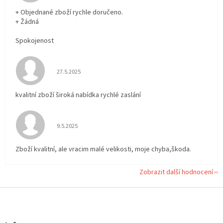
+ Objednané zboží rychle doručeno.
+ Žádná
Spokojenost
Hodnocení obchodu je 5 z 5 hvězdiček.
27.5.2025
kvalitní zboží široká nabídka rychlé zaslání
Hodnocení obchodu je 5 z 5 hvězdiček.
9.5.2025
Zboží kvalitní, ale vracim malé velikosti, moje chyba,škoda.
Zobrazit další hodnocení
Z
á
p