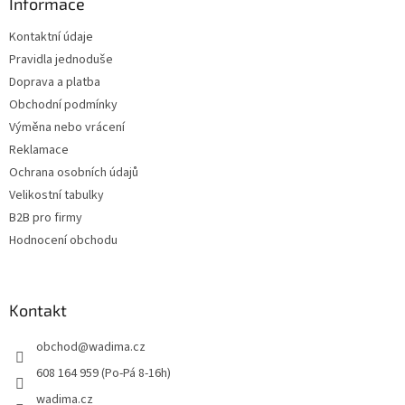
a
Informace
t
Kontaktní údaje
í
Pravidla jednoduše
Doprava a platba
Obchodní podmínky
Výměna nebo vrácení
Reklamace
Ochrana osobních údajů
Velikostní tabulky
B2B pro firmy
Hodnocení obchodu
Kontakt
obchod
@
wadima.cz
608 164 959 (Po-Pá 8-16h)
wadima.cz