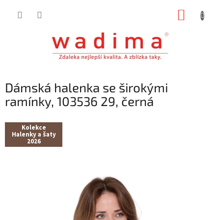
Přejít
NÁKUP
na
obsah
KOŠÍK
Dámská halenka se širokými
ramínky, 103536 29, černá
Kolekce
Halenky a šaty
2026