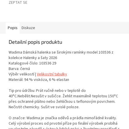
ZEPTAT SE
Popis
Diskuze
Detailní popis produktu
Wadima Dámská halenka se širokými ramínky model 103536 z
kolekce Halenky a šaty 2026
Katalogové číslo: 103536 29
Barva: černá
Výběr velikostí |
Velikostní tabulky
Materiál: 94 % viskóza, 6 % elastan
Tip pro údržbu: Prát ručně nebo v teplotě do
40°C.Nebělit.Nesušit v sušičce. Žehlit maximálně teplotou 150°C
přes ochranné plátno nebo žehličkou s teflonovým povrchem.
Nečistit chemicky. Sušit ve svislé poloze.
O značce: Wadima je značka oděvů a prádla mimořádné kvality.
Celý výrobní proces od prvotní příze po finální výrobek probíhá