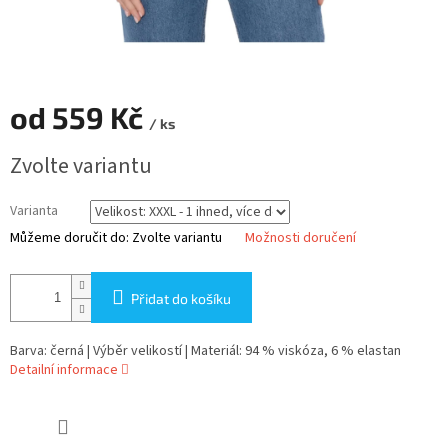
od
559 Kč
/ ks
Měrná
Zvolte variantu
cena:
Varianta
Můžeme doručit do:
Zvolte variantu
Možnosti doručení
Přidat do košíku
Barva: černá | Výběr velikostí | Materiál: 94 % viskóza, 6 % elastan
Detailní informace