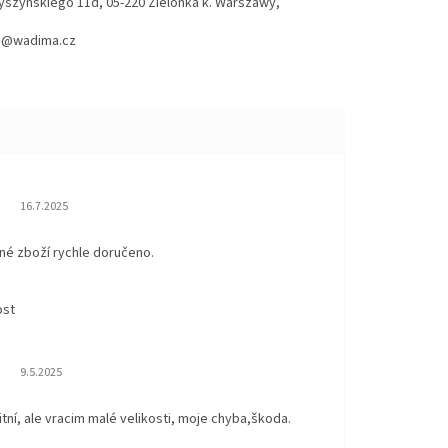
Wyszyńskiego 11d, 05-220 Zielonka k. Warszawy,
hod@wadima.cz
Hodnocení obchodu je 5 z 5 hvězdiček.
16.7.2025
né zboží rychle doručeno.
ost
Hodnocení obchodu je 5 z 5 hvězdiček.
9.5.2025
itní, ale vracim malé velikosti, moje chyba,škoda.