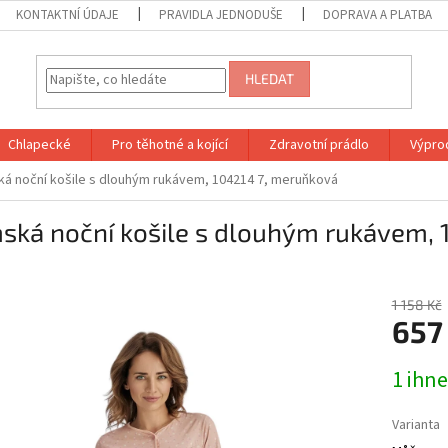
KONTAKTNÍ ÚDAJE
PRAVIDLA JEDNODUŠE
DOPRAVA A PLATBA
HLEDAT
Chlapecké
Pro těhotné a kojící
Zdravotní prádlo
Výprod
á noční košile s dlouhým rukávem, 104214 7, meruňková
ská noční košile s dlouhým rukávem, 
1 158 Kč
657
Měrná
1 ihn
cena:
Varianta