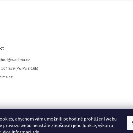
kt
chod
@
wadima.cz
 164 959 (Po-Pá 8-16h)
dima.cz
ookies, abychom vám umožnili pohodlné prohlížení webu
ze provozu webu neustále zlepšovali jeho funkce, výkon a
. Více informací
zde
.