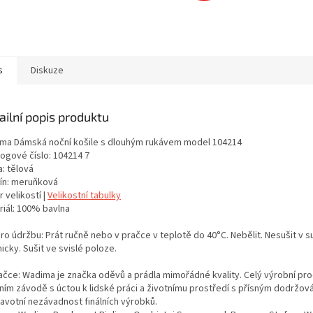
s
Diskuze
ailní popis produktu
ma Dámská noční košile s dlouhým rukávem model 104214
logové číslo: 104214 7
: tělová
ín: meruňková
 velikostí |
Velikostní tabulky
riál: 100% bavlna
ro údržbu: Prát ručně nebo v pračce v teplotě do 40°C. Nebělit. Nesušit v s
cky. Sušit ve svislé poloze.
ačce: Wadima je značka oděvů a prádla mimořádné kvality. Celý výrobní proc
tním závodě s úctou k lidské práci a životnímu prostředí s přísným dodržo
ravotní nezávadnost finálních výrobků.