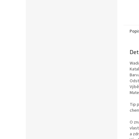
Popi
Det
Wadi
Kata
Barva
Odst
Výběr
Mate
Tip p
chemi
O zn
vlas
a zd