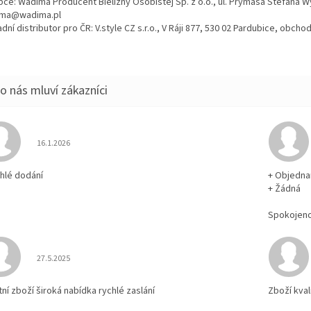
bce: Wadima Producent Bielizny Osobistej Sp. z o.o., ul. Prymasa Stefana 
ma@wadima.pl
dní distributor pro ČR: V.style CZ s.r.o., V Ráji 877, 530 02 Pardubice, obc
Hodnocení obchodu je 5 z 5 hvězdiček.
16.1.2026
chlé dodání
+ Objedna
+ Žádná
Spokojen
Hodnocení obchodu je 5 z 5 hvězdiček.
27.5.2025
tní zboží široká nabídka rychlé zaslání
Zboží kval