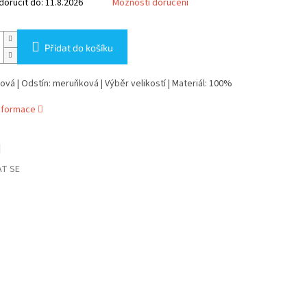
oručit do:
11.8.2026
Možnosti doručení
Přidat do košíku
lová | Odstín: meruňková | Výběr velikostí | Materiál: 100%
informace
T SE