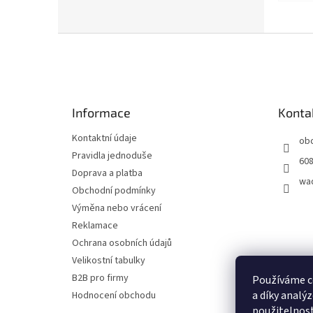
Z
á
p
a
t
Informace
Konta
í
Kontaktní údaje
ob
Pravidla jednoduše
608
Doprava a platba
wa
Obchodní podmínky
Výměna nebo vrácení
Reklamace
Ochrana osobních údajů
Velikostní tabulky
B2B pro firmy
Používáme c
a díky analý
Hodnocení obchodu
použitelnost