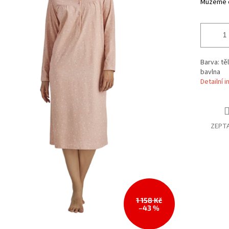
Můžeme d
Barva: tě
bavlna
Detailní 
ZEPTA
1 158 Kč
–43 %