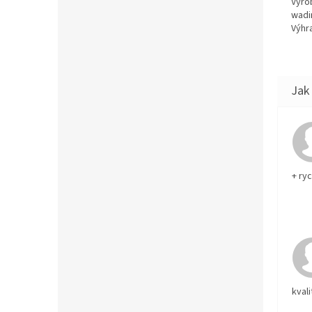
Výro
wadi
Výhra
+ ry
kvali