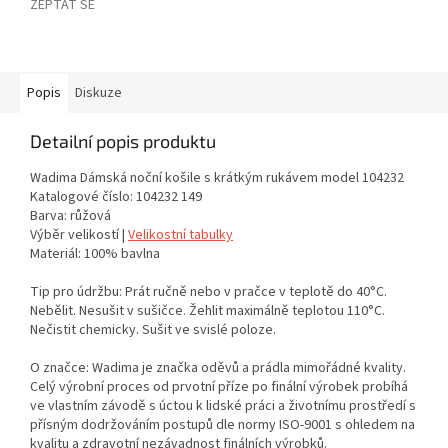
ZEPTAT SE
Popis
Diskuze
Detailní popis produktu
Wadima Dámská noční košile s krátkým rukávem model 104232
Katalogové číslo: 104232 149
Barva: růžová
Výběr velikostí |
Velikostní tabulky
Materiál: 100% bavlna
Tip pro údržbu: Prát ručně nebo v pračce v teplotě do 40°C.
Nebělit. Nesušit v sušičce. Žehlit maximálně teplotou 110°C.
Nečistit chemicky. Sušit ve svislé poloze.
O značce: Wadima je značka oděvů a prádla mimořádné kvality.
Celý výrobní proces od prvotní příze po finální výrobek probíhá
ve vlastním závodě s úctou k lidské práci a životnímu prostředí s
přísným dodržováním postupů dle normy ISO-9001 s ohledem na
kvalitu a zdravotní nezávadnost finálních výrobků.