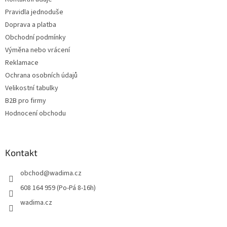
í
Pravidla jednoduše
Doprava a platba
Obchodní podmínky
Výměna nebo vrácení
Reklamace
Ochrana osobních údajů
Velikostní tabulky
B2B pro firmy
Hodnocení obchodu
Kontakt
obchod
@
wadima.cz
608 164 959 (Po-Pá 8-16h)
wadima.cz