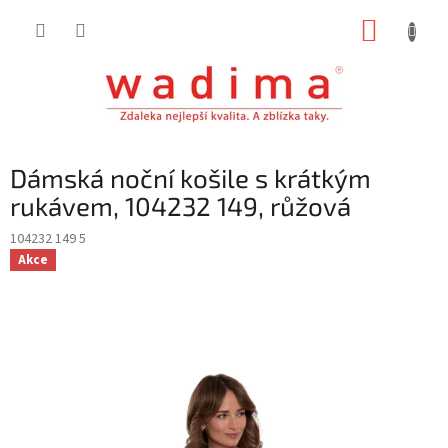
Přejít
NÁKUP
na
obsah
KOŠÍK
Dámská noční košile s krátkým
rukávem, 104232 149, růžová
104232 149 5
Akce