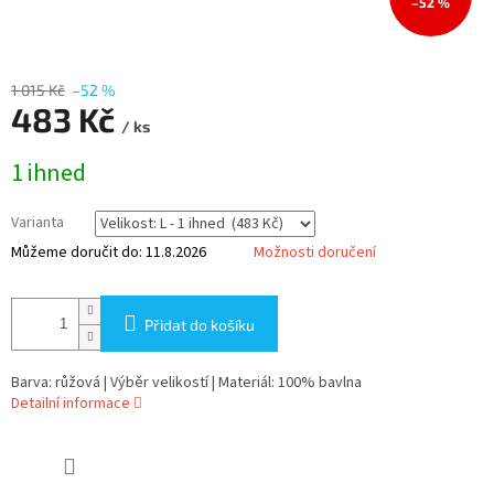
–52 %
1 015 Kč
–52 %
483 Kč
/ ks
Měrná
1 ihned
cena:
Varianta
Můžeme doručit do:
11.8.2026
Možnosti doručení
Přidat do košíku
Barva: růžová | Výběr velikostí | Materiál: 100% bavlna
Detailní informace