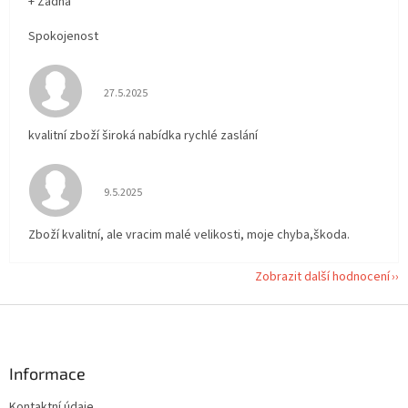
+ Žádná
Spokojenost
Hodnocení obchodu je 5 z 5 hvězdiček.
27.5.2025
kvalitní zboží široká nabídka rychlé zaslání
Hodnocení obchodu je 5 z 5 hvězdiček.
9.5.2025
Zboží kvalitní, ale vracim malé velikosti, moje chyba,škoda.
Zobrazit další hodnocení
Z
á
p
a
Informace
t
Kontaktní údaje