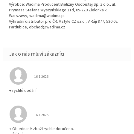
Výrobce: Wadima Producent Bielizny Osobistej Sp. z o.o., ul.
Prymasa Stefana Wyszyńskiego 11d, 05-220 Zielonka k.
Warszawy, wadima@wadima.pl
Výhradní distributor pro ČR: V.style CZ s.r.o., V Ráji 877, 530 02
Pardubice, obchod@wadima.cz
Hodnocení obchodu je 5 z 5 hvězdiček.
16.1.2026
+ rychlé dodání
Hodnocení obchodu je 5 z 5 hvězdiček.
16.7.2025
+ Objednané zboží rychle doručeno.