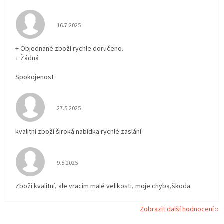
Hodnocení obchodu je 5 z 5 hvězdiček.
16.7.2025
+ Objednané zboží rychle doručeno.
+ Žádná
Spokojenost
Hodnocení obchodu je 5 z 5 hvězdiček.
27.5.2025
kvalitní zboží široká nabídka rychlé zaslání
Hodnocení obchodu je 5 z 5 hvězdiček.
9.5.2025
Zboží kvalitní, ale vracim malé velikosti, moje chyba,škoda.
Zobrazit další hodnocení