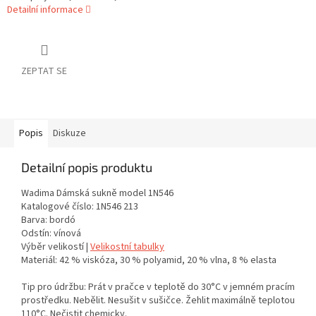
Detailní informace
ZEPTAT SE
Popis
Diskuze
Detailní popis produktu
Wadima Dámská sukně model 1N546
Katalogové číslo: 1N546 213
Barva: bordó
Odstín: vínová
Výběr velikostí |
Velikostní tabulky
Materiál: 42 % viskóza, 30 % polyamid, 20 % vlna, 8 % elasta
Tip pro údržbu: Prát v pračce v teplotě do 30°C v jemném pracím
prostředku. Nebělit. Nesušit v sušičce. Žehlit maximálně teplotou
110°C. Nečistit chemicky.