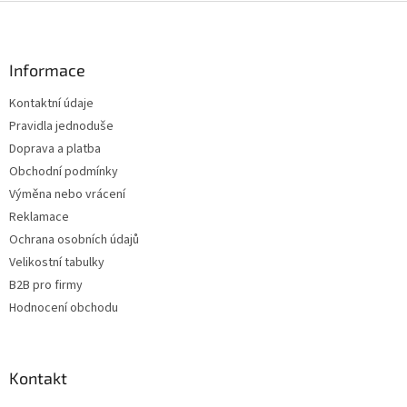
Z
á
p
a
Informace
t
Kontaktní údaje
í
Pravidla jednoduše
Doprava a platba
Obchodní podmínky
Výměna nebo vrácení
Reklamace
Ochrana osobních údajů
Velikostní tabulky
B2B pro firmy
Hodnocení obchodu
Kontakt