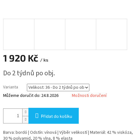
1 920 Kč
/ ks
Měrná
Do 2 týdnů po obj.
cena:
Varianta
Můžeme doručit do:
24.8.2026
Možnosti doručení
Přidat do košíku
Barva: bordó | Odstín: vínová | Výběr velikostí | Materiál: 42 % viskóza,
30 % polyamid, 20 % vlna, 8 % elasta