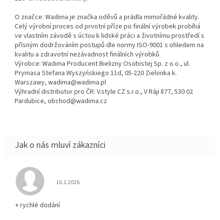
O značce: Wadima je značka oděvů a prádla mimořádné kvality.
Celý výrobní proces od prvotní příze po finální výrobek probíhá
ve vlastním závodě s úctou k lidské práci a životnímu prostředí s
přísným dodržováním postupů dle normy ISO-9001 s ohledem na
kvalitu a zdravotní nezávadnost finálních výrobků.
Výrobce: Wadima Producent Bielizny Osobistej Sp. z o.o., ul.
Prymasa Stefana Wyszyńskiego 11d, 05-220 Zielonka k.
Warszawy, wadima@wadima.pl
Výhradní distributor pro ČR: V.style CZ s.r.o., V Ráji 877, 530 02
Pardubice, obchod@wadima.cz
Hodnocení obchodu je 5 z 5 hvězdiček.
16.1.2026
+ rychlé dodání