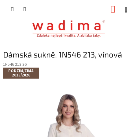
Přejít
NÁKUP
na
obsah
KOŠÍK
Dámská sukně, 1N546 213, vínová
1N546 213 36
PODZIM/ZIMA
2025/2026