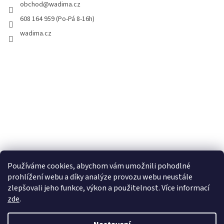
obchod
@
wadima.cz
608 164 959 (Po-Pá 8-16h)
wadima.cz
Používáme cookies, abychom vám umožnili pohodlné
prohlížení webu a díky analýze provozu webu neustále
zlepšovali jeho funkce, výkon a použitelnost. Více informací
zde
.
Vytvořil Shoptet