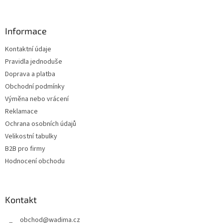
á
p
a
Informace
t
Kontaktní údaje
í
Pravidla jednoduše
Doprava a platba
Obchodní podmínky
Výměna nebo vrácení
Reklamace
Ochrana osobních údajů
Velikostní tabulky
B2B pro firmy
Hodnocení obchodu
Kontakt
obchod
@
wadima.cz