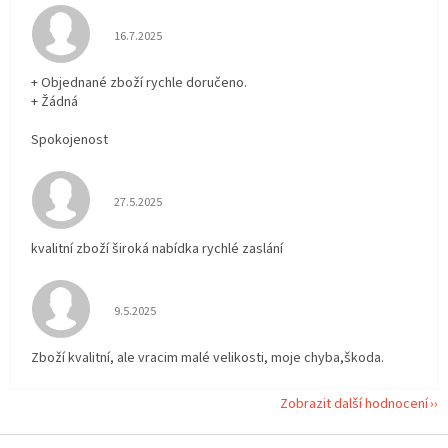
Hodnocení obchodu je 5 z 5 hvězdiček.
16.7.2025
+ Objednané zboží rychle doručeno.
+ Žádná
Spokojenost
Hodnocení obchodu je 5 z 5 hvězdiček.
27.5.2025
kvalitní zboží široká nabídka rychlé zaslání
Hodnocení obchodu je 5 z 5 hvězdiček.
9.5.2025
Zboží kvalitní, ale vracim malé velikosti, moje chyba,škoda.
Zobrazit další hodnocení
Z