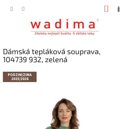
Přejít
NÁKUP
na
obsah
KOŠÍK
Dámská tepláková souprava,
104739 932, zelená
PODZIM/ZIMA
2025/2026