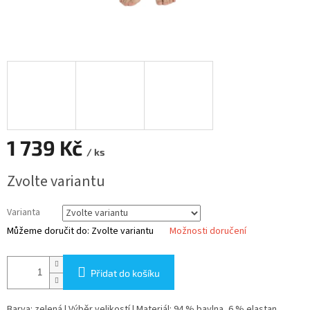
1 739 Kč
/ ks
Měrná
Zvolte variantu
cena:
Varianta
Můžeme doručit do:
Zvolte variantu
Možnosti doručení
Přidat do košíku
Barva: zelená | Výběr velikostí | Materiál: 94 % bavlna, 6 % elastan