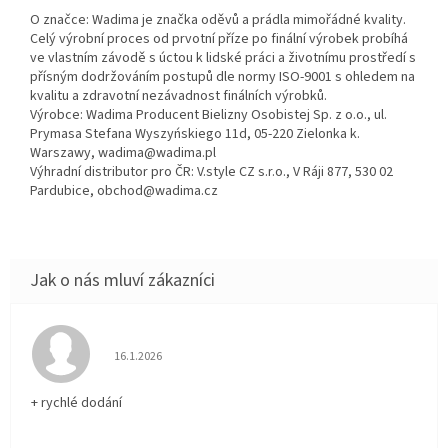
O značce: Wadima je značka oděvů a prádla mimořádné kvality.
Celý výrobní proces od prvotní příze po finální výrobek probíhá
ve vlastním závodě s úctou k lidské práci a životnímu prostředí s
přísným dodržováním postupů dle normy ISO-9001 s ohledem na
kvalitu a zdravotní nezávadnost finálních výrobků.
Výrobce: Wadima Producent Bielizny Osobistej Sp. z o.o., ul.
Prymasa Stefana Wyszyńskiego 11d, 05-220 Zielonka k.
Warszawy, wadima@wadima.pl
Výhradní distributor pro ČR: V.style CZ s.r.o., V Ráji 877, 530 02
Pardubice, obchod@wadima.cz
Hodnocení obchodu je 5 z 5 hvězdiček.
16.1.2026
+ rychlé dodání