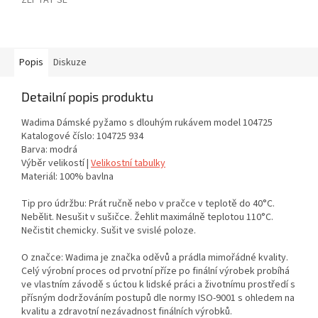
ZEPTAT SE
Popis
Diskuze
Detailní popis produktu
Wadima Dámské pyžamo s dlouhým rukávem model 104725
Katalogové číslo: 104725 934
Barva: modrá
Výběr velikostí |
Velikostní tabulky
Materiál: 100% bavlna
Tip pro údržbu: Prát ručně nebo v pračce v teplotě do 40°C.
Nebělit. Nesušit v sušičce. Žehlit maximálně teplotou 110°C.
Nečistit chemicky. Sušit ve svislé poloze.
O značce: Wadima je značka oděvů a prádla mimořádné kvality.
Celý výrobní proces od prvotní příze po finální výrobek probíhá
ve vlastním závodě s úctou k lidské práci a životnímu prostředí s
přísným dodržováním postupů dle normy ISO-9001 s ohledem na
kvalitu a zdravotní nezávadnost finálních výrobků.