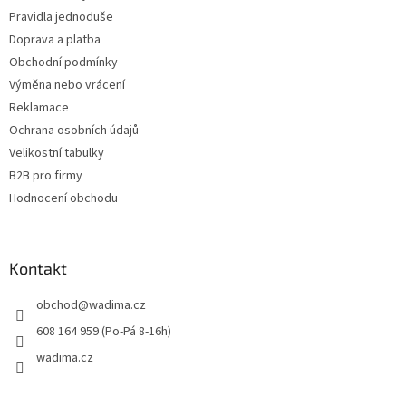
í
Pravidla jednoduše
Doprava a platba
Obchodní podmínky
Výměna nebo vrácení
Reklamace
Ochrana osobních údajů
Velikostní tabulky
B2B pro firmy
Hodnocení obchodu
Kontakt
obchod
@
wadima.cz
608 164 959 (Po-Pá 8-16h)
wadima.cz