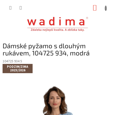
Přejít
NÁKUP
na
obsah
KOŠÍK
Dámské pyžamo s dlouhým
rukávem, 104725 934, modrá
104725 934 5
PODZIM/ZIMA
2025/2026