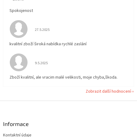
Spokojenost
Hodnocení obchodu je 5 z 5 hvězdiček.
27.5.2025
kvalitní zboží široká nabídka rychlé zaslání
Hodnocení obchodu je 5 z 5 hvězdiček.
9.5.2025
Zboží kvalitní, ale vracim malé velikosti, moje chyba,škoda.
Zobrazit další hodnocení
Z
á
p
a
Informace
t
Kontaktní údaje