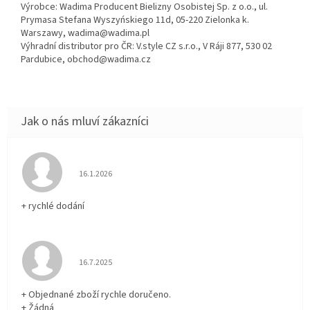
Výrobce: Wadima Producent Bielizny Osobistej Sp. z o.o., ul.
Prymasa Stefana Wyszyńskiego 11d, 05-220 Zielonka k.
Warszawy, wadima@wadima.pl
Výhradní distributor pro ČR: V.style CZ s.r.o., V Ráji 877, 530 02
Pardubice, obchod@wadima.cz
Hodnocení obchodu je 5 z 5 hvězdiček.
16.1.2026
+ rychlé dodání
Hodnocení obchodu je 5 z 5 hvězdiček.
16.7.2025
+ Objednané zboží rychle doručeno.
+ Žádná