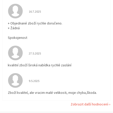
Hodnocení obchodu je 5 z 5 hvězdiček.
16.7.2025
+ Objednané zboží rychle doručeno.
+ Žádná
Spokojenost
Hodnocení obchodu je 5 z 5 hvězdiček.
27.5.2025
kvalitní zboží široká nabídka rychlé zaslání
Hodnocení obchodu je 5 z 5 hvězdiček.
9.5.2025
Zboží kvalitní, ale vracim malé velikosti, moje chyba,škoda.
Zobrazit další hodnocení