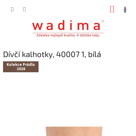
Přejít
NÁKUP
na
obsah
KOŠÍK
Dívčí kalhotky, 40007 1, bílá
Kolekce Prádlo
2026