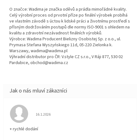
O značce: Wadima je značka oděvů a prádla mimořádné kvality.
Celý výrobní proces od prvotní příze po finální výrobek probíhá
ve vlastním závodě s úctou k lidské práci a životnímu prostředí s
přísným dodržováním postupů dle normy ISO-9001 s ohledem na
kvalitu a zdravotní nezávadnost finálních výrobků.
Výrobce: Wadima Producent Bielizny Osobistej Sp. z o.o., ul.
Prymasa Stefana Wyszyńskiego 11d, 05-220 Zielonka k.
Warszawy, wadima@wadima.pl
Výhradní distributor pro ČR: V.style CZ s.r.o., V Ráji 877, 530 02
Pardubice, obchod@wadima.cz
Hodnocení obchodu je 5 z 5 hvězdiček.
16.1.2026
+ rychlé dodání