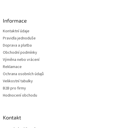
Z
á
p
a
Informace
t
Kontaktní údaje
í
Pravidla jednoduše
Doprava a platba
Obchodní podmínky
Výměna nebo vrácení
Reklamace
Ochrana osobních údajů
Velikostní tabulky
B2B pro firmy
Hodnocení obchodu
Kontakt