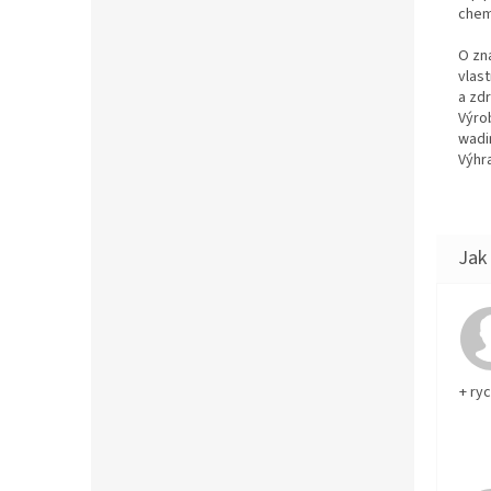
chemi
O zn
vlas
a zd
Výro
wadi
Výhra
+ ry