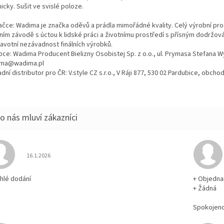
cky. Sušit ve svislé poloze.
ačce: Wadima je značka oděvů a prádla mimořádné kvality. Celý výrobní proc
tním závodě s úctou k lidské práci a životnímu prostředí s přísným dodržo
ravotní nezávadnost finálních výrobků.
bce: Wadima Producent Bielizny Osobistej Sp. z o.o., ul. Prymasa Stefana 
ma@wadima.pl
dní distributor pro ČR: V.style CZ s.r.o., V Ráji 877, 530 02 Pardubice, obc
Hodnocení obchodu je 5 z 5 hvězdiček.
16.1.2026
chlé dodání
+ Objedna
+ Žádná
Spokojen