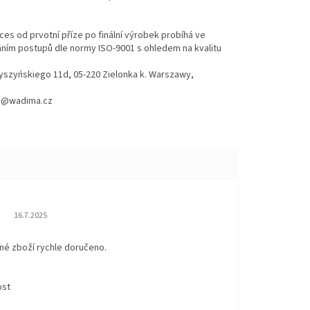
es od prvotní příze po finální výrobek probíhá ve
váním postupů dle normy ISO-9001 s ohledem na kvalitu
Wyszyńskiego 11d, 05-220 Zielonka k. Warszawy,
hod@wadima.cz
Hodnocení obchodu je 5 z 5 hvězdiček.
16.7.2025
né zboží rychle doručeno.
ost