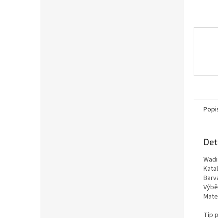
Popi
Det
Wadi
Kata
Barva
Výběr
Mate
Tip p