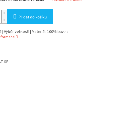
Přidat do košíku
á | Výběr velikostí | Materiál: 100% bavlna
informace
T SE