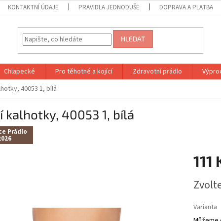
KONTAKTNÍ ÚDAJE
PRAVIDLA JEDNODUŠE
DOPRAVA A PLATBA
HLEDAT
Chlapecké
Pro těhotné a kojící
Zdravotní prádlo
Výprod
lhotky, 40053 1, bílá
í kalhotky, 40053 1, bílá
ce Prádlo
2026
111 
Měrná
Zvolt
cena:
Varianta
Můžeme d