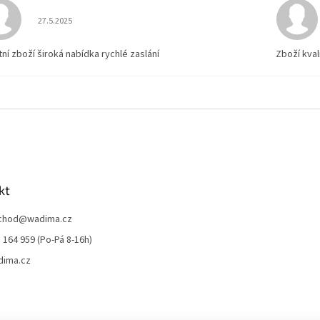
Hodnocení obchodu je 5 z 5 hvězdiček.
27.5.2025
tní zboží široká nabídka rychlé zaslání
Zboží kval
kt
chod
@
wadima.cz
 164 959 (Po-Pá 8-16h)
dima.cz