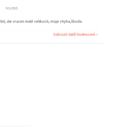
Hodnocení obchodu je 5 z 5 hvězdiček.
9.5.2025
itní, ale vracim malé velikosti, moje chyba,škoda.
Zobrazit další hodnocení