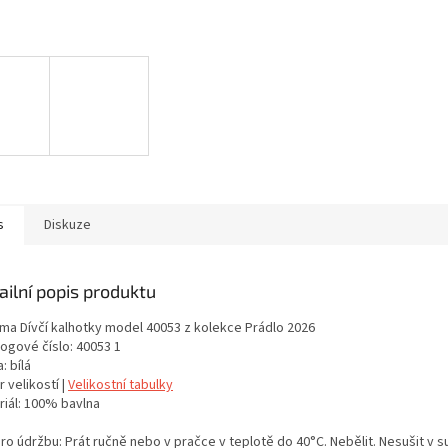
s
Diskuze
ailní popis produktu
ma Dívčí kalhotky model 40053 z kolekce Prádlo 2026
logové číslo: 40053 1
: bílá
 velikostí |
Velikostní tabulky
riál: 100% bavlna
ro údržbu: Prát ručně nebo v pračce v teplotě do 40°C. Nebělit. Nesušit v s