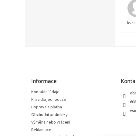
kvali
Z
á
p
a
t
Informace
Konta
í
Kontaktní údaje
ob
Pravidla jednoduše
608
Doprava a platba
wa
Obchodní podmínky
Výměna nebo vrácení
Reklamace