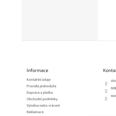
n
e
l
Z
á
p
a
t
Informace
Konta
í
Kontaktní údaje
ob
Pravidla jednoduše
608
Doprava a platba
wa
Obchodní podmínky
Výměna nebo vrácení
Reklamace