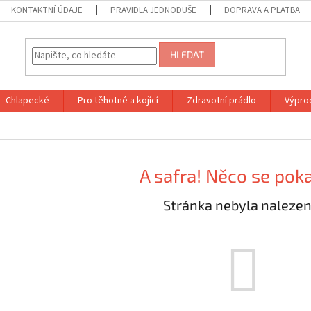
KONTAKTNÍ ÚDAJE
PRAVIDLA JEDNODUŠE
DOPRAVA A PLATBA
HLEDAT
Chlapecké
Pro těhotné a kojící
Zdravotní prádlo
Výprod
A safra! Něco se poka
Stránka nebyla nalezen