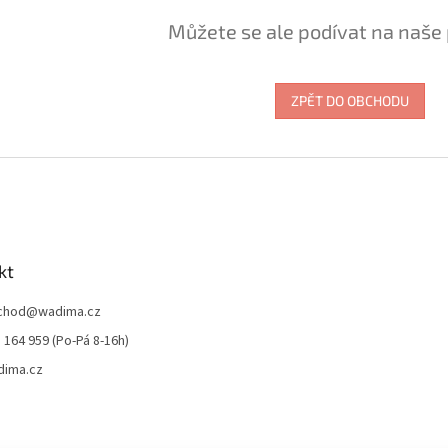
Můžete se ale podívat na naše 
ZPĚT DO OBCHODU
kt
chod
@
wadima.cz
 164 959 (Po-Pá 8-16h)
dima.cz