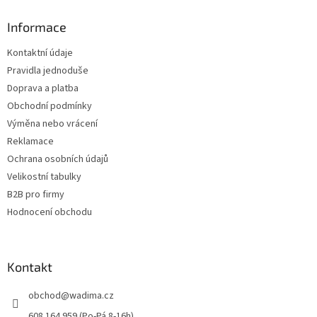
p
a
Informace
t
Kontaktní údaje
í
Pravidla jednoduše
Doprava a platba
Obchodní podmínky
Výměna nebo vrácení
Reklamace
Ochrana osobních údajů
Velikostní tabulky
B2B pro firmy
Hodnocení obchodu
Kontakt
obchod
@
wadima.cz
608 164 959 (Po-Pá 8-16h)