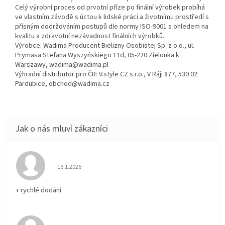
Celý výrobní proces od prvotní příze po finální výrobek probíhá
ve vlastním závodě s úctou k lidské práci a životnímu prostředí s
přísným dodržováním postupů dle normy ISO-9001 s ohledem na
kvalitu a zdravotní nezávadnost finálních výrobků.
Výrobce: Wadima Producent Bielizny Osobistej Sp. z o.o., ul.
Prymasa Stefana Wyszyńskiego 11d, 05-220 Zielonka k.
Warszawy, wadima@wadima.pl
Výhradní distributor pro ČR: V.style CZ s.r.o., V Ráji 877, 530 02
Pardubice, obchod@wadima.cz
Hodnocení obchodu je 5 z 5 hvězdiček.
16.1.2026
+ rychlé dodání