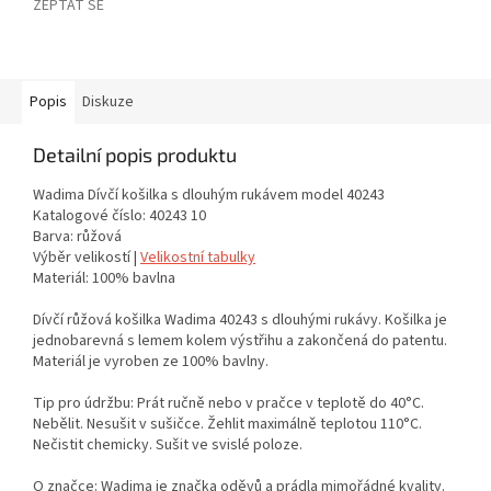
ZEPTAT SE
Popis
Diskuze
Detailní popis produktu
Wadima Dívčí košilka s dlouhým rukávem model 40243
Katalogové číslo: 40243 10
Barva: růžová
Výběr velikostí |
Velikostní tabulky
Materiál: 100% bavlna
Dívčí růžová košilka Wadima 40243 s dlouhými rukávy. Košilka je
jednobarevná s lemem kolem výstřihu a zakončená do patentu.
Materiál je vyroben ze 100% bavlny.
Tip pro údržbu: Prát ručně nebo v pračce v teplotě do 40°C.
Nebělit. Nesušit v sušičce. Žehlit maximálně teplotou 110°C.
Nečistit chemicky. Sušit ve svislé poloze.
O značce: Wadima je značka oděvů a prádla mimořádné kvality.