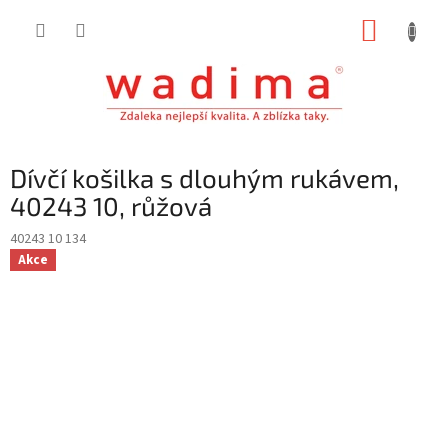
Přejít
NÁKUP
na
obsah
KOŠÍK
Dívčí košilka s dlouhým rukávem,
40243 10, růžová
40243 10 134
Akce