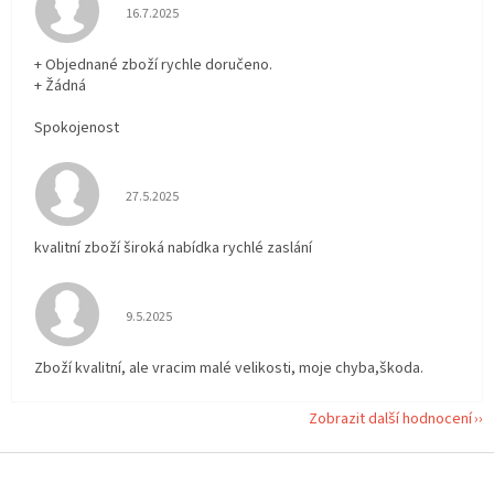
Hodnocení obchodu je 5 z 5 hvězdiček.
16.7.2025
+ Objednané zboží rychle doručeno.
+ Žádná
Spokojenost
Hodnocení obchodu je 5 z 5 hvězdiček.
27.5.2025
kvalitní zboží široká nabídka rychlé zaslání
Hodnocení obchodu je 5 z 5 hvězdiček.
9.5.2025
Zboží kvalitní, ale vracim malé velikosti, moje chyba,škoda.
Zobrazit další hodnocení
Z
á