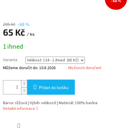
–68 %
205 Kč
–68 %
65 Kč
/ ks
Měrná
1 ihned
cena:
Varianta
Můžeme doručit do:
10.8.2026
Možnosti doručení
Přidat do košíku
Barva: růžová | Výběr velikostí | Materiál: 100% bavlna
Detailní informace