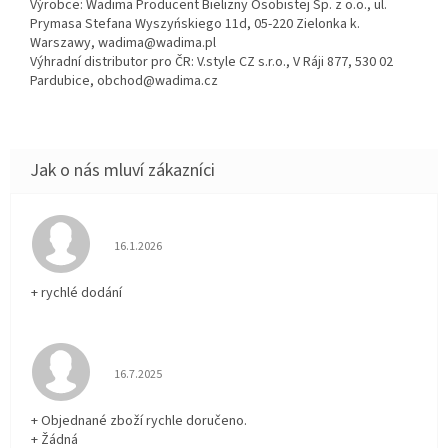
Výrobce: Wadima Producent Bielizny Osobistej Sp. z o.o., ul.
Prymasa Stefana Wyszyńskiego 11d, 05-220 Zielonka k.
Warszawy, wadima@wadima.pl
Výhradní distributor pro ČR: V.style CZ s.r.o., V Ráji 877, 530 02
Pardubice, obchod@wadima.cz
Hodnocení obchodu je 5 z 5 hvězdiček.
16.1.2026
+ rychlé dodání
Hodnocení obchodu je 5 z 5 hvězdiček.
16.7.2025
+ Objednané zboží rychle doručeno.
+ Žádná