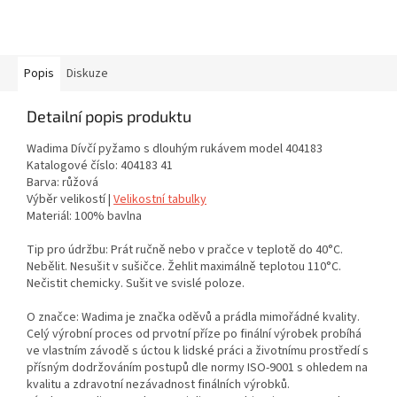
Popis
Diskuze
Detailní popis produktu
Wadima Dívčí pyžamo s dlouhým rukávem model 404183
Katalogové číslo: 404183 41
Barva: růžová
Výběr velikostí |
Velikostní tabulky
Materiál: 100% bavlna
Tip pro údržbu: Prát ručně nebo v pračce v teplotě do 40°C.
Nebělit. Nesušit v sušičce. Žehlit maximálně teplotou 110°C.
Nečistit chemicky. Sušit ve svislé poloze.
O značce: Wadima je značka oděvů a prádla mimořádné kvality.
Celý výrobní proces od prvotní příze po finální výrobek probíhá
ve vlastním závodě s úctou k lidské práci a životnímu prostředí s
přísným dodržováním postupů dle normy ISO-9001 s ohledem na
kvalitu a zdravotní nezávadnost finálních výrobků.