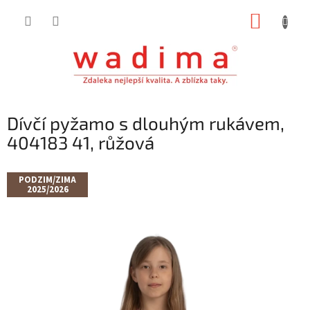
Přejít
NÁKUP
na
obsah
KOŠÍK
Dívčí pyžamo s dlouhým rukávem,
404183 41, růžová
PODZIM/ZIMA
2025/2026