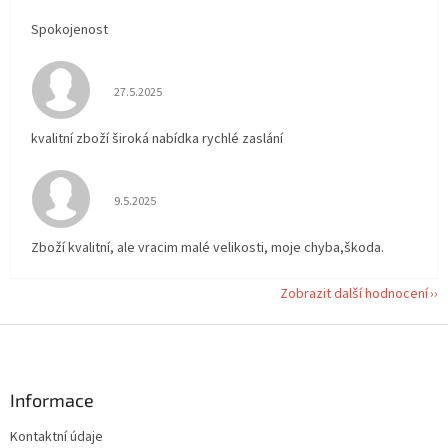
Spokojenost
Hodnocení obchodu je 5 z 5 hvězdiček.
27.5.2025
kvalitní zboží široká nabídka rychlé zaslání
Hodnocení obchodu je 5 z 5 hvězdiček.
9.5.2025
Zboží kvalitní, ale vracim malé velikosti, moje chyba,škoda.
Zobrazit další hodnocení
Z
á
p
a
Informace
t
Kontaktní údaje
í