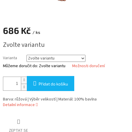
686 Kč
/ ks
Měrná
Zvolte variantu
cena:
Varianta
Můžeme doručit do:
Zvolte variantu
Možnosti doručení
Přidat do košíku
Barva: růžová | Výběr velikostí | Materiál: 100% bavlna
Detailní informace
ZEPTAT SE