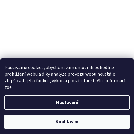
Používáme cookies, abychom vám umožnili pohodlné
prohlížení webu a díky analýze provozu webu neustále
zlepšovali jeho funkce, výkon a použitelnost. Více informací
zde
.
Vytvořil Shoptet
Nastavení
Copyright 2026
wadima.cz - kvalitní oblečení a prádlo pro
Souhlasím
celou rodinu
. Všechna práva vyhrazena.