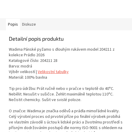
Popis
Diskuze
Detailní popis produktu
Wadima Pánské pyžamo s dlouhým rukávem model 204211 z
kolekce Prádlo 2026
Katalogové číslo: 204211 28
Barva: modrá
Výběr velikostí |
Velikostní tabulky
Materiál: 100% bavlna
Tip pro údržbu: Prát ručně nebo v pračce v teplotě do 40°C.
Nebělit. Nesušit v sušičce. Žehlit maximálně teplotou 110°C.
Nečistit chemicky. Sušit ve svislé poloze.
O značce: Wadima je značka oděvů a prádla mimořádné kvality.
Celý výrobní proces od prvotní příze po finální výrobek probíhá
ve vlastním závodě s úctou k lidské práci a životnímu prostředí s
přísným dodržováním postupů dle normy ISO-9001 s ohledem na