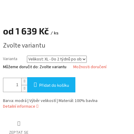
od
1 639 Kč
/ ks
Měrná
Zvolte variantu
cena:
Varianta
Můžeme doručit do:
Zvolte variantu
Možnosti doručení
Přidat do košíku
Barva: modrá | Výběr velikostí | Materiál: 100% bavlna
Detailní informace
ZEPTAT SE