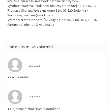
kvalitu a zdravotní nezávadnost finálních výrobků.
Výrobce: Wadima Producent Bielizny Osobistej Sp. z o.o., ul.
Prymasa Stefana Wyszyńskiego 11d, 05-220 Zielonka k.
Warszawy, wadima@wadima.pl
Výhradní distributor pro ČR: V.style CZ s.r.o., V Ráji 877, 530 02
Pardubice, obchod@wadima.cz
Hodnocení obchodu je 5 z 5 hvězdiček.
16.1.2026
+ rychlé dodání
Hodnocení obchodu je 5 z 5 hvězdiček.
16.7.2025
+ Objednané zboží rychle doručeno.