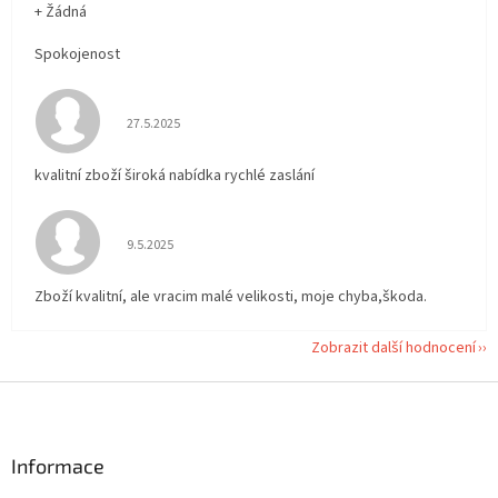
+ Žádná
Spokojenost
Hodnocení obchodu je 5 z 5 hvězdiček.
27.5.2025
kvalitní zboží široká nabídka rychlé zaslání
Hodnocení obchodu je 5 z 5 hvězdiček.
9.5.2025
Zboží kvalitní, ale vracim malé velikosti, moje chyba,škoda.
Zobrazit další hodnocení
Z
á
p
a
Informace
t