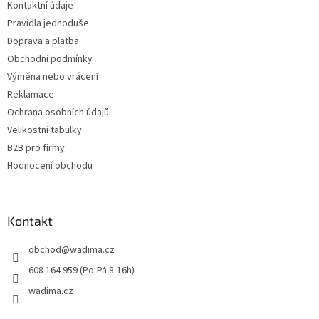
Kontaktní údaje
í
Pravidla jednoduše
Doprava a platba
Obchodní podmínky
Výměna nebo vrácení
Reklamace
Ochrana osobních údajů
Velikostní tabulky
B2B pro firmy
Hodnocení obchodu
Kontakt
obchod
@
wadima.cz
608 164 959 (Po-Pá 8-16h)
wadima.cz