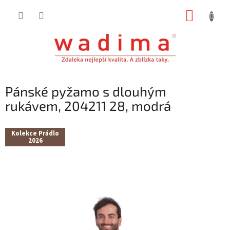
Přejít
NÁKUP
na
obsah
KOŠÍK
Pánské pyžamo s dlouhým
rukávem, 204211 28, modrá
Kolekce Prádlo
2026