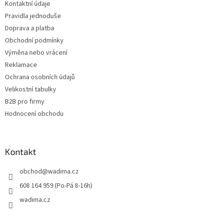
Kontaktní údaje
í
Pravidla jednoduše
Doprava a platba
Obchodní podmínky
Výměna nebo vrácení
Reklamace
Ochrana osobních údajů
Velikostní tabulky
B2B pro firmy
Hodnocení obchodu
Kontakt
obchod
@
wadima.cz
608 164 959 (Po-Pá 8-16h)
wadima.cz