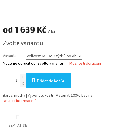
od
1 639 Kč
/ ks
Měrná
Zvolte variantu
cena:
Varianta
Můžeme doručit do:
Zvolte variantu
Možnosti doručení
Přidat do košíku
Barva: modrá | Výběr velikostí | Materiál: 100% bavlna
Detailní informace
ZEPTAT SE