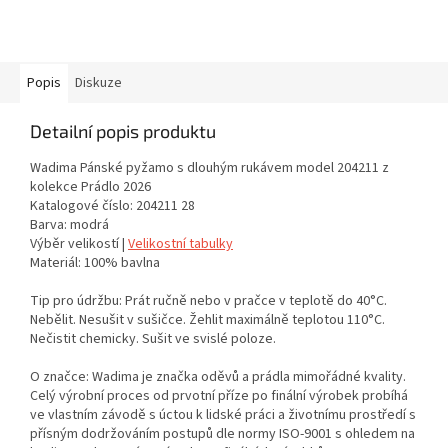
Popis
Diskuze
Detailní popis produktu
Wadima Pánské pyžamo s dlouhým rukávem model 204211 z
kolekce Prádlo 2026
Katalogové číslo: 204211 28
Barva: modrá
Výběr velikostí |
Velikostní tabulky
Materiál: 100% bavlna
Tip pro údržbu: Prát ručně nebo v pračce v teplotě do 40°C.
Nebělit. Nesušit v sušičce. Žehlit maximálně teplotou 110°C.
Nečistit chemicky. Sušit ve svislé poloze.
O značce: Wadima je značka oděvů a prádla mimořádné kvality.
Celý výrobní proces od prvotní příze po finální výrobek probíhá
ve vlastním závodě s úctou k lidské práci a životnímu prostředí s
přísným dodržováním postupů dle normy ISO-9001 s ohledem na