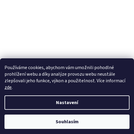
Používáme cookies, abychom vám umožnili pohodlné
prohlížení webu a díky analýze provozu webu neustále
zlepšovali jeho funkce, výkon a použitelnost. Více informací
zde
.
Vytvořil Shoptet
Nastavení
Copyright 2026
wadima.cz - kvalitní oblečení a prádlo pro
Souhlasím
celou rodinu
. Všechna práva vyhrazena.