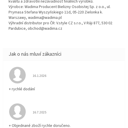
kvalitu a zdravotní nezávadnost finálních výrobků.
Výrobce: Wadima Producent Bielizny Osobistej Sp. z o.o., ul.
Prymasa Stefana Wyszyńskiego 11d, 05-220 Zielonka k.
Warszawy, wadima@wadima.pl
Výhradní distributor pro ČR: V.style CZ s.r.o., V Ráji 877, 530 02
Pardubice, obchod@wadima.cz
Hodnocení obchodu je 5 z 5 hvězdiček.
16.1.2026
+ rychlé dodání
Hodnocení obchodu je 5 z 5 hvězdiček.
16.7.2025
+ Objednané zboží rychle doručeno.