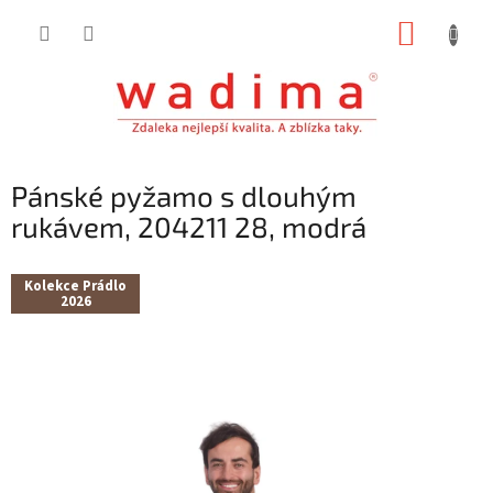
Přejít
NÁKUP
na
obsah
KOŠÍK
Pánské pyžamo s dlouhým
rukávem, 204211 28, modrá
Kolekce Prádlo
2026