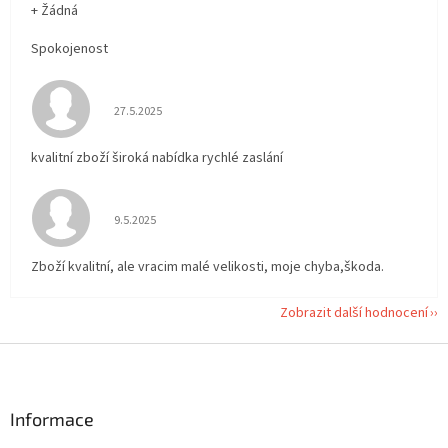
+ Žádná
Spokojenost
Hodnocení obchodu je 5 z 5 hvězdiček.
27.5.2025
kvalitní zboží široká nabídka rychlé zaslání
Hodnocení obchodu je 5 z 5 hvězdiček.
9.5.2025
Zboží kvalitní, ale vracim malé velikosti, moje chyba,škoda.
Zobrazit další hodnocení
Z
á
p
a
Informace
t