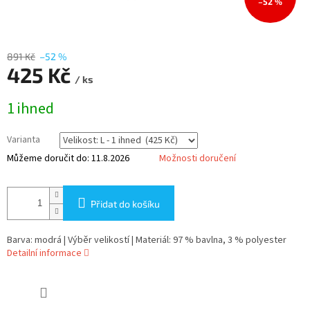
–52 %
891 Kč
–52 %
425 Kč
/ ks
Měrná
1 ihned
cena:
Varianta
Můžeme doručit do:
11.8.2026
Možnosti doručení
Přidat do košíku
Barva: modrá | Výběr velikostí | Materiál: 97 % bavlna, 3 % polyester
Detailní informace