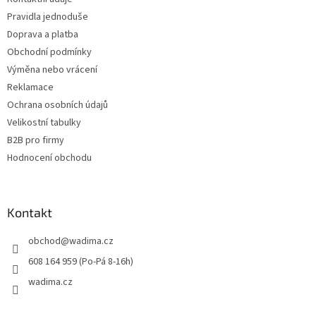
í
Pravidla jednoduše
Doprava a platba
Obchodní podmínky
Výměna nebo vrácení
Reklamace
Ochrana osobních údajů
Velikostní tabulky
B2B pro firmy
Hodnocení obchodu
Kontakt
obchod
@
wadima.cz
608 164 959 (Po-Pá 8-16h)
wadima.cz