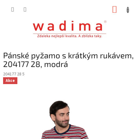
Přejít
NÁKUP
na
obsah
KOŠÍK
Pánské pyžamo s krátkým rukávem,
204177 28, modrá
204177 28 5
Akce