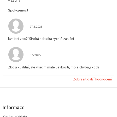
+ Žádná
Spokojenost
Hodnocení obchodu je 5 z 5 hvězdiček.
27.5.2025
kvalitní zboží široká nabídka rychlé zaslání
Hodnocení obchodu je 5 z 5 hvězdiček.
9.5.2025
Zboží kvalitní, ale vracim malé velikosti, moje chyba,škoda.
Zobrazit další hodnocení
Z
á
p
a
Informace
t
Kontaktní údaje