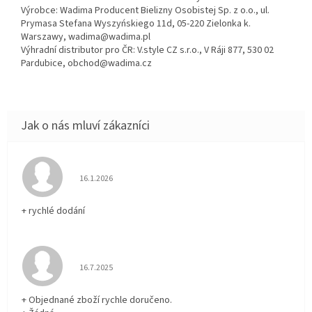
Výrobce: Wadima Producent Bielizny Osobistej Sp. z o.o., ul.
Prymasa Stefana Wyszyńskiego 11d, 05-220 Zielonka k.
Warszawy, wadima@wadima.pl
Výhradní distributor pro ČR: V.style CZ s.r.o., V Ráji 877, 530 02
Pardubice, obchod@wadima.cz
Hodnocení obchodu je 5 z 5 hvězdiček.
16.1.2026
+ rychlé dodání
Hodnocení obchodu je 5 z 5 hvězdiček.
16.7.2025
+ Objednané zboží rychle doručeno.