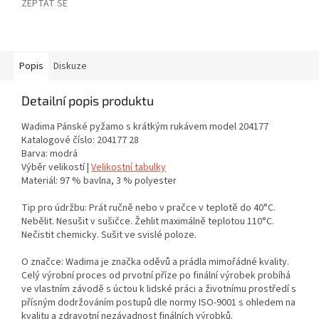
ZEPTAT SE
Popis
Diskuze
Detailní popis produktu
Wadima Pánské pyžamo s krátkým rukávem model 204177
Katalogové číslo: 204177 28
Barva: modrá
Výběr velikostí |
Velikostní tabulky
Materiál: 97 % bavlna, 3 % polyester
Tip pro údržbu: Prát ručně nebo v pračce v teplotě do 40°C.
Nebělit. Nesušit v sušičce. Žehlit maximálně teplotou 110°C.
Nečistit chemicky. Sušit ve svislé poloze.
O značce: Wadima je značka oděvů a prádla mimořádné kvality.
Celý výrobní proces od prvotní příze po finální výrobek probíhá
ve vlastním závodě s úctou k lidské práci a životnímu prostředí s
přísným dodržováním postupů dle normy ISO-9001 s ohledem na
kvalitu a zdravotní nezávadnost finálních výrobků.