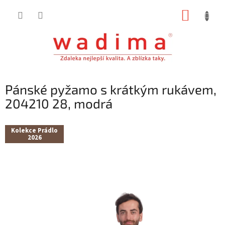
Přejít
NÁKUP
na
obsah
KOŠÍK
Pánské pyžamo s krátkým rukávem,
204210 28, modrá
Kolekce Prádlo
2026