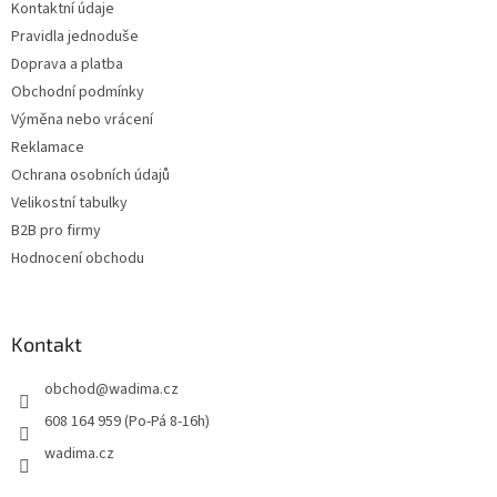
Kontaktní údaje
í
Pravidla jednoduše
Doprava a platba
Obchodní podmínky
Výměna nebo vrácení
Reklamace
Ochrana osobních údajů
Velikostní tabulky
B2B pro firmy
Hodnocení obchodu
Kontakt
obchod
@
wadima.cz
608 164 959 (Po-Pá 8-16h)
wadima.cz