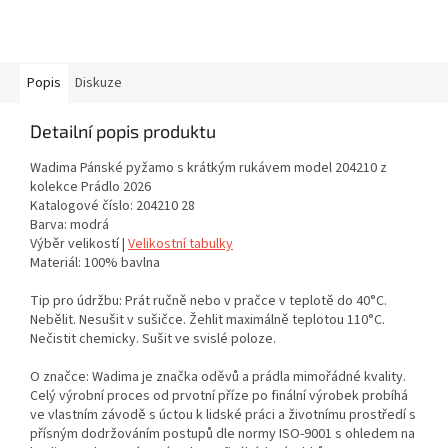
Popis
Diskuze
Detailní popis produktu
Wadima Pánské pyžamo s krátkým rukávem model 204210 z
kolekce Prádlo 2026
Katalogové číslo: 204210 28
Barva: modrá
Výběr velikostí |
Velikostní tabulky
Materiál: 100% bavlna
Tip pro údržbu: Prát ručně nebo v pračce v teplotě do 40°C.
Nebělit. Nesušit v sušičce. Žehlit maximálně teplotou 110°C.
Nečistit chemicky. Sušit ve svislé poloze.
O značce: Wadima je značka oděvů a prádla mimořádné kvality.
Celý výrobní proces od prvotní příze po finální výrobek probíhá
ve vlastním závodě s úctou k lidské práci a životnímu prostředí s
přísným dodržováním postupů dle normy ISO-9001 s ohledem na