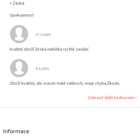
+ Žádná
Spokojenost
Hodnocení obchodu je 5 z 5 hvězdiček.
27.5.2025
kvalitní zboží široká nabídka rychlé zaslání
Hodnocení obchodu je 5 z 5 hvězdiček.
9.5.2025
Zboží kvalitní, ale vracim malé velikosti, moje chyba,škoda.
Zobrazit další hodnocení
Z
á
p
a
Informace
t