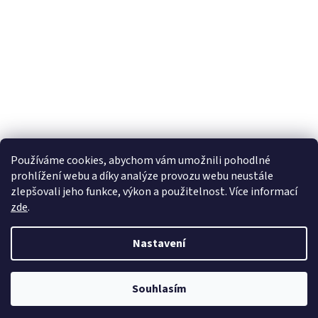
Používáme cookies, abychom vám umožnili pohodlné
prohlížení webu a díky analýze provozu webu neustále
zlepšovali jeho funkce, výkon a použitelnost. Více informací
zde
.
Vytvořil Shoptet
Nastavení
Copyright 2026
wadima.cz - kvalitní oblečení a prádlo pro
Souhlasím
celou rodinu
. Všechna práva vyhrazena.