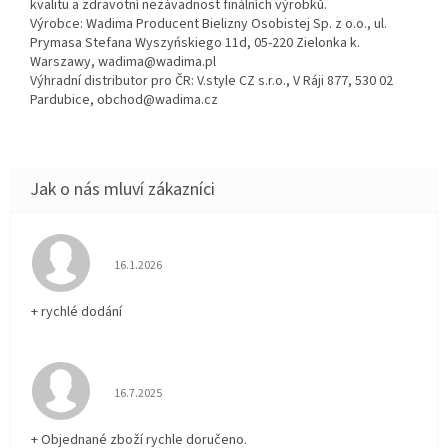
kvalitu a zdravotní nezávadnost finálních výrobků.
Výrobce: Wadima Producent Bielizny Osobistej Sp. z o.o., ul.
Prymasa Stefana Wyszyńskiego 11d, 05-220 Zielonka k.
Warszawy, wadima@wadima.pl
Výhradní distributor pro ČR: V.style CZ s.r.o., V Ráji 877, 530 02
Pardubice, obchod@wadima.cz
Hodnocení obchodu je 5 z 5 hvězdiček.
16.1.2026
+ rychlé dodání
Hodnocení obchodu je 5 z 5 hvězdiček.
16.7.2025
+ Objednané zboží rychle doručeno.