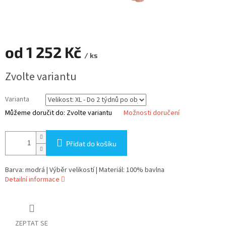
od
1 252 Kč
/ ks
Měrná
Zvolte variantu
cena:
Varianta
Můžeme doručit do:
Zvolte variantu
Možnosti doručení
Přidat do košíku
Barva: modrá | Výběr velikostí | Materiál: 100% bavlna
Detailní informace
ZEPTAT SE