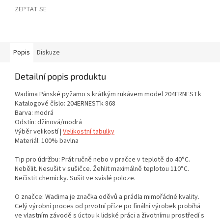
ZEPTAT SE
Popis
Diskuze
Detailní popis produktu
Wadima Pánské pyžamo s krátkým rukávem model 204ERNESTk
Katalogové číslo: 204ERNESTk 868
Barva: modrá
Odstín: džínová/modrá
Výběr velikostí |
Velikostní tabulky
Materiál: 100% bavlna
Tip pro údržbu: Prát ručně nebo v pračce v teplotě do 40°C.
Nebělit. Nesušit v sušičce. Žehlit maximálně teplotou 110°C.
Nečistit chemicky. Sušit ve svislé poloze.
O značce: Wadima je značka oděvů a prádla mimořádné kvality.
Celý výrobní proces od prvotní příze po finální výrobek probíhá
ve vlastním závodě s úctou k lidské práci a životnímu prostředí s