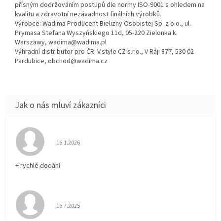
přísným dodržováním postupů dle normy ISO-9001 s ohledem na
kvalitu a zdravotní nezávadnost finálních výrobků.
Výrobce: Wadima Producent Bielizny Osobistej Sp. z o.o., ul.
Prymasa Stefana Wyszyńskiego 11d, 05-220 Zielonka k.
Warszawy, wadima@wadima.pl
Výhradní distributor pro ČR: V.style CZ s.r.o., V Ráji 877, 530 02
Pardubice, obchod@wadima.cz
Hodnocení obchodu je 5 z 5 hvězdiček.
16.1.2026
+ rychlé dodání
Hodnocení obchodu je 5 z 5 hvězdiček.
16.7.2025