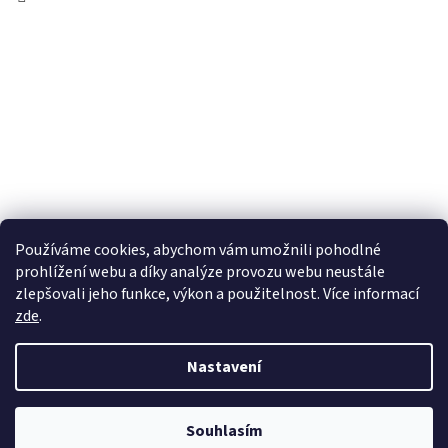
Používáme cookies, abychom vám umožnili pohodlné
prohlížení webu a díky analýze provozu webu neustále
zlepšovali jeho funkce, výkon a použitelnost. Více informací
zde
.
Vytvořil Shoptet
Nastavení
Copyright 2026
wadima.cz - kvalitní oblečení a prádlo pro
Souhlasím
celou rodinu
. Všechna práva vyhrazena.