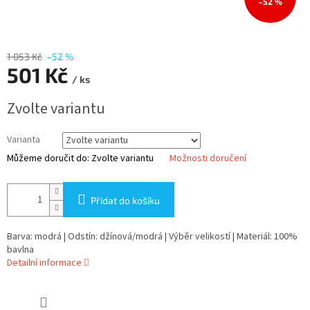
–52 %
1 053 Kč
–52 %
501 Kč
/ ks
Měrná
Zvolte variantu
cena:
Varianta
Můžeme doručit do:
Zvolte variantu
Možnosti doručení
Přidat do košíku
Barva: modrá | Odstín: džínová/modrá | Výběr velikostí | Materiál: 100%
bavlna
Detailní informace