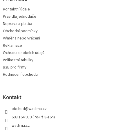
t
Kontaktní údaje
í
Pravidla jednoduše
Doprava a platba
Obchodní podmínky
Výměna nebo vrácení
Reklamace
Ochrana osobních údajů
Velikostní tabulky
B2B pro firmy
Hodnocení obchodu
Kontakt
obchod
@
wadima.cz
608 164 959 (Po-Pá 8-16h)
wadima.cz