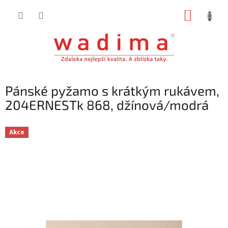
Přejít
NÁKUP
na
obsah
KOŠÍK
Pánské pyžamo s krátkým rukávem,
204ERNESTk 868, džínová/modrá
Akce