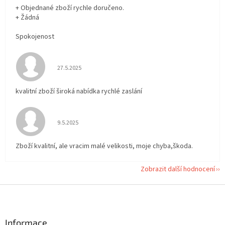
+ Objednané zboží rychle doručeno.
+ Žádná
Spokojenost
Hodnocení obchodu je 5 z 5 hvězdiček.
27.5.2025
kvalitní zboží široká nabídka rychlé zaslání
Hodnocení obchodu je 5 z 5 hvězdiček.
9.5.2025
Zboží kvalitní, ale vracim malé velikosti, moje chyba,škoda.
Zobrazit další hodnocení
Z
á
p
a
Informace