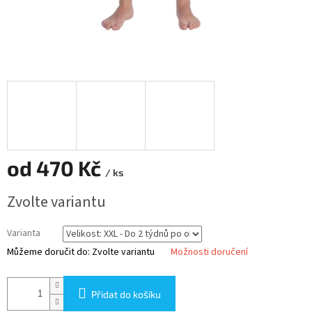
od
470 Kč
/ ks
Měrná
Zvolte variantu
cena:
Varianta
Můžeme doručit do:
Zvolte variantu
Možnosti doručení
Přidat do košíku