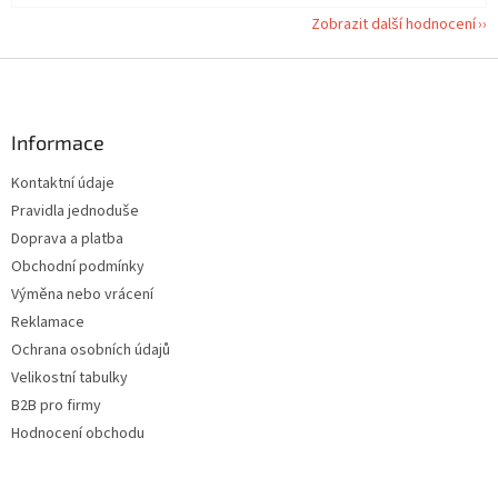
Zobrazit další hodnocení
Z
á
p
a
Informace
t
Kontaktní údaje
í
Pravidla jednoduše
Doprava a platba
Obchodní podmínky
Výměna nebo vrácení
Reklamace
Ochrana osobních údajů
Velikostní tabulky
B2B pro firmy
Hodnocení obchodu