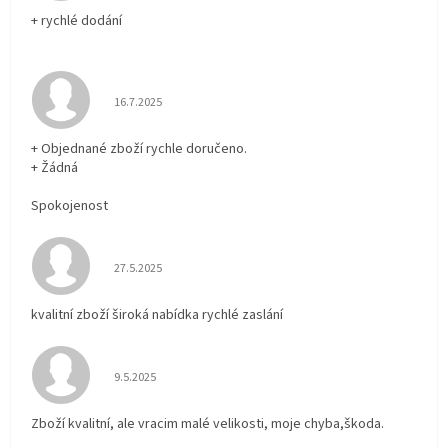
+ rychlé dodání
Hodnocení obchodu je 5 z 5 hvězdiček.
16.7.2025
+ Objednané zboží rychle doručeno.
+ Žádná
Spokojenost
Hodnocení obchodu je 5 z 5 hvězdiček.
27.5.2025
kvalitní zboží široká nabídka rychlé zaslání
Hodnocení obchodu je 5 z 5 hvězdiček.
9.5.2025
Zboží kvalitní, ale vracim malé velikosti, moje chyba,škoda.