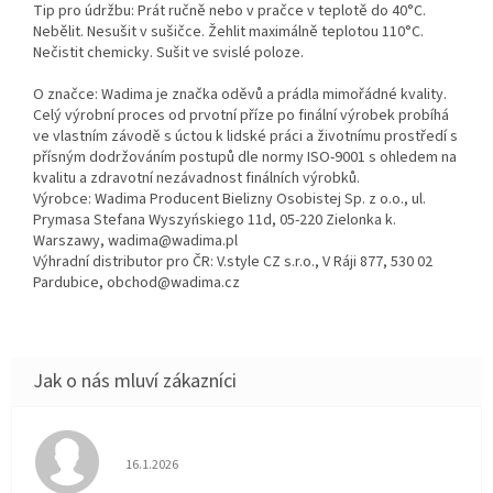
Tip pro údržbu: Prát ručně nebo v pračce v teplotě do 40°C.
Nebělit. Nesušit v sušičce. Žehlit maximálně teplotou 110°C.
Nečistit chemicky. Sušit ve svislé poloze.
O značce: Wadima je značka oděvů a prádla mimořádné kvality.
Celý výrobní proces od prvotní příze po finální výrobek probíhá
ve vlastním závodě s úctou k lidské práci a životnímu prostředí s
přísným dodržováním postupů dle normy ISO-9001 s ohledem na
kvalitu a zdravotní nezávadnost finálních výrobků.
Výrobce: Wadima Producent Bielizny Osobistej Sp. z o.o., ul.
Prymasa Stefana Wyszyńskiego 11d, 05-220 Zielonka k.
Warszawy, wadima@wadima.pl
Výhradní distributor pro ČR: V.style CZ s.r.o., V Ráji 877, 530 02
Pardubice, obchod@wadima.cz
Hodnocení obchodu je 5 z 5 hvězdiček.
16.1.2026