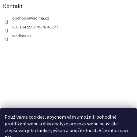
Kontakt
obchod
@
wadima.cz
608 164 959 (Po-Pá 8-16h)
wadima.cz
Používáme cookies, abychom vám umožnili pohodlné
prohlížení webu a díky analýze provozu webu neustále
zlepšovali jeho funkce, výkon a použitelnost. Více informací