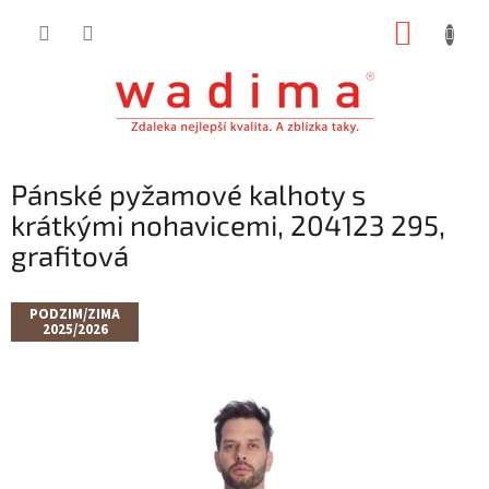
Přejít
NÁKUP
na
obsah
KOŠÍK
Pánské pyžamové kalhoty s
krátkými nohavicemi, 204123 295,
grafitová
PODZIM/ZIMA
2025/2026