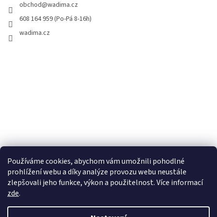
obchod
@
wadima.cz
608 164 959 (Po-Pá 8-16h)
wadima.cz
Používáme cookies, abychom vám umožnili pohodlné
prohlížení webu a díky analýze provozu webu neustále
zlepšovali jeho funkce, výkon a použitelnost. Více informací
zde
.
Vytvořil Shoptet