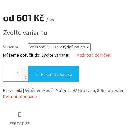
od
601 Kč
/ ks
Měrná
Zvolte variantu
cena:
Varianta
Můžeme doručit do:
Zvolte variantu
Možnosti doručení
Přidat do košíku
Barva: bílá | Výběr velikostí | Materiál: 92 % bavlna, 8 % polyester
Detailní informace
ZEPTAT SE