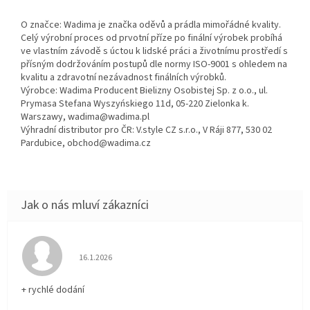
O značce: Wadima je značka oděvů a prádla mimořádné kvality.
Celý výrobní proces od prvotní příze po finální výrobek probíhá
ve vlastním závodě s úctou k lidské práci a životnímu prostředí s
přísným dodržováním postupů dle normy ISO-9001 s ohledem na
kvalitu a zdravotní nezávadnost finálních výrobků.
Výrobce: Wadima Producent Bielizny Osobistej Sp. z o.o., ul.
Prymasa Stefana Wyszyńskiego 11d, 05-220 Zielonka k.
Warszawy, wadima@wadima.pl
Výhradní distributor pro ČR: V.style CZ s.r.o., V Ráji 877, 530 02
Pardubice, obchod@wadima.cz
Hodnocení obchodu je 5 z 5 hvězdiček.
16.1.2026
+ rychlé dodání