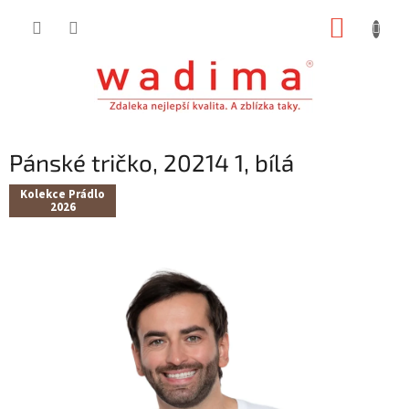
Přejít
NÁKUP
na
obsah
KOŠÍK
Pánské tričko, 20214 1, bílá
Kolekce Prádlo
2026