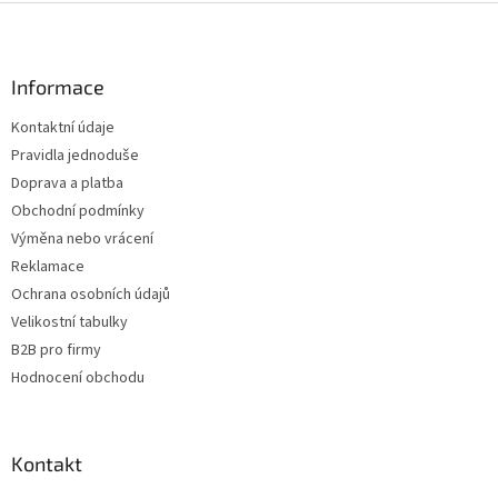
Z
á
p
a
Informace
t
Kontaktní údaje
í
Pravidla jednoduše
Doprava a platba
Obchodní podmínky
Výměna nebo vrácení
Reklamace
Ochrana osobních údajů
Velikostní tabulky
B2B pro firmy
Hodnocení obchodu
Kontakt