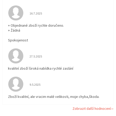
Hodnocení obchodu je 5 z 5 hvězdiček.
16.7.2025
+ Objednané zboží rychle doručeno.
+ Žádná
Spokojenost
Hodnocení obchodu je 5 z 5 hvězdiček.
27.5.2025
kvalitní zboží široká nabídka rychlé zaslání
Hodnocení obchodu je 5 z 5 hvězdiček.
9.5.2025
Zboží kvalitní, ale vracim malé velikosti, moje chyba,škoda.
Zobrazit další hodnocení