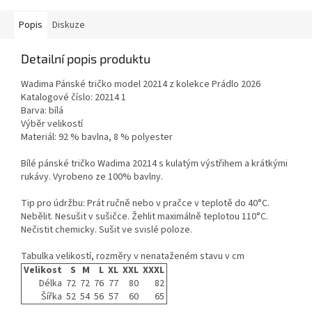
Popis
Diskuze
Detailní popis produktu
Wadima Pánské tričko model 20214 z kolekce Prádlo 2026
Katalogové číslo: 20214 1
Barva: bílá
Výběr velikostí
Materiál: 92 % bavlna, 8 % polyester
Bílé pánské tričko Wadima 20214 s kulatým výstřihem a krátkými
rukávy. Vyrobeno ze 100% bavlny.
Tip pro údržbu: Prát ručně nebo v pračce v teplotě do 40°C.
Nebělit. Nesušit v sušičce. Žehlit maximálně teplotou 110°C.
Nečistit chemicky. Sušit ve svislé poloze.
Tabulka velikostí, rozměry v nenataženém stavu v cm
Velikost
S
M
L
XL
XXL
XXXL
Délka
72
72
76
77
80
82
Šířka
52
54
56
57
60
65