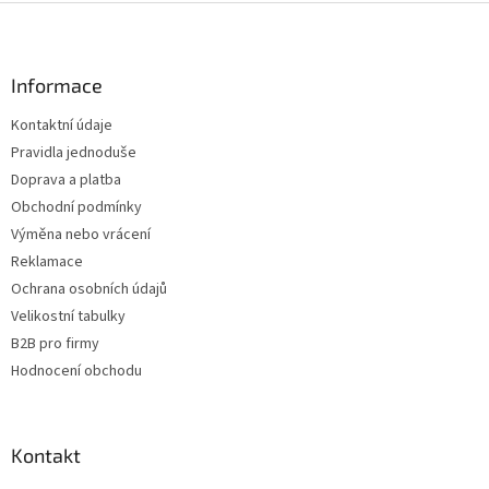
Z
á
p
a
Informace
t
Kontaktní údaje
í
Pravidla jednoduše
Doprava a platba
Obchodní podmínky
Výměna nebo vrácení
Reklamace
Ochrana osobních údajů
Velikostní tabulky
B2B pro firmy
Hodnocení obchodu
Kontakt