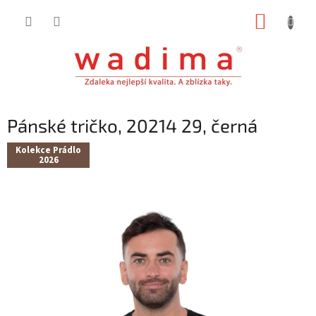
Přejít
NÁKUP
na
obsah
KOŠÍK
Pánské tričko, 20214 29, černá
Kolekce Prádlo
2026