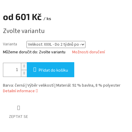
od
601 Kč
/ ks
Měrná
Zvolte variantu
cena:
Varianta
Můžeme doručit do:
Zvolte variantu
Možnosti doručení
Přidat do košíku
Barva: černá | Výběr velikostí | Materiál: 92 % bavlna, 8 % polyester
Detailní informace
ZEPTAT SE