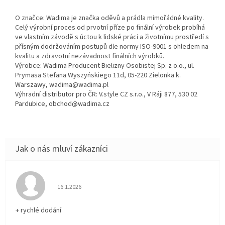
O značce: Wadima je značka oděvů a prádla mimořádné kvality.
Celý výrobní proces od prvotní příze po finální výrobek probíhá
ve vlastním závodě s úctou k lidské práci a životnímu prostředí s
přísným dodržováním postupů dle normy ISO-9001 s ohledem na
kvalitu a zdravotní nezávadnost finálních výrobků.
Výrobce: Wadima Producent Bielizny Osobistej Sp. z o.o., ul.
Prymasa Stefana Wyszyńskiego 11d, 05-220 Zielonka k.
Warszawy, wadima@wadima.pl
Výhradní distributor pro ČR: V.style CZ s.r.o., V Ráji 877, 530 02
Pardubice, obchod@wadima.cz
Hodnocení obchodu je 5 z 5 hvězdiček.
16.1.2026
+ rychlé dodání