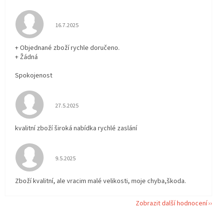
Hodnocení obchodu je 5 z 5 hvězdiček.
16.7.2025
+ Objednané zboží rychle doručeno.
+ Žádná
Spokojenost
Hodnocení obchodu je 5 z 5 hvězdiček.
27.5.2025
kvalitní zboží široká nabídka rychlé zaslání
Hodnocení obchodu je 5 z 5 hvězdiček.
9.5.2025
Zboží kvalitní, ale vracim malé velikosti, moje chyba,škoda.
Zobrazit další hodnocení