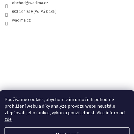
obchod
@
wadima.cz
608 164 959 (Po-Pá 8-16h)
wadima.cz
Používáme cookies, abychom vám umožnili pohodlné
prohlížení webu a díky analýze provozu webu neustále
zlepšovali jeho funkce, výkon a použitelnost. Více informací
zde
.
Vytvořil Shoptet