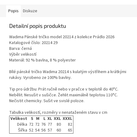
Popis
Diskuze
Detailní popis produktu
Wadima Pánské tričko model 20214 z kolekce Prádlo 2026
Katalogové číslo: 20214 29
Barva: černá
Výběr velikostí
Materiál: 92 % bavlna, 8 % polyester
Bílé pánské tričko Wadima 20214 s kulatým výstřihem a krátkými
rukávy. Vyrobeno ze 100% bavlny.
Tip pro údržbu: Prát ručně nebo v pračce v teplotě do 40°C.
Nebělit. Nesušit v sušičce. Žehlit maximálně teplotou 110°C.
Nečistit chemicky. Sušit ve svislé poloze.
Tabulka velikostí, rozměry v nenataženém stavu v cm
Velikost
S
M
L
XL
XXL
XXXL
Délka
72
72
76
77
80
82
Šířka
52
54
56
57
60
65