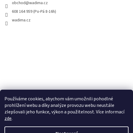
obchod
@
wadima.cz
608 164 959 (Po-Pá 8-16h)
wadima.cz
Používáme cookies, abychom vám umožnili pohodlné
prohlížení webu a díky analýze provozu webu neustále
zlepšovali jeho funkce, výkon a použitelnost. Více informací
zde
.
Vytvořil Shoptet