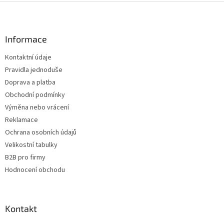
Z
á
p
a
Informace
t
Kontaktní údaje
í
Pravidla jednoduše
Doprava a platba
Obchodní podmínky
Výměna nebo vrácení
Reklamace
Ochrana osobních údajů
Velikostní tabulky
B2B pro firmy
Hodnocení obchodu
Kontakt