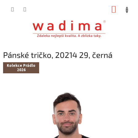
Přejít
NÁKUP
na
obsah
KOŠÍK
Pánské tričko, 20214 29, černá
Kolekce Prádlo
2026