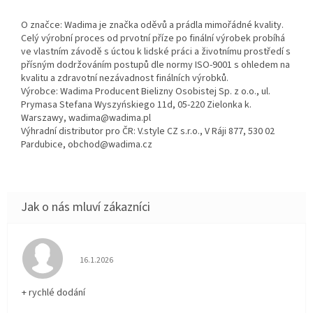
O značce: Wadima je značka oděvů a prádla mimořádné kvality.
Celý výrobní proces od prvotní příze po finální výrobek probíhá
ve vlastním závodě s úctou k lidské práci a životnímu prostředí s
přísným dodržováním postupů dle normy ISO-9001 s ohledem na
kvalitu a zdravotní nezávadnost finálních výrobků.
Výrobce: Wadima Producent Bielizny Osobistej Sp. z o.o., ul.
Prymasa Stefana Wyszyńskiego 11d, 05-220 Zielonka k.
Warszawy, wadima@wadima.pl
Výhradní distributor pro ČR: V.style CZ s.r.o., V Ráji 877, 530 02
Pardubice, obchod@wadima.cz
Hodnocení obchodu je 5 z 5 hvězdiček.
16.1.2026
+ rychlé dodání