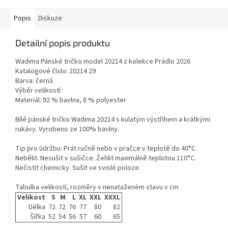
Popis
Diskuze
Detailní popis produktu
Wadima Pánské tričko model 20214 z kolekce Prádlo 2026
Katalogové číslo: 20214 29
Barva: černá
Výběr velikostí
Materiál: 92 % bavlna, 8 % polyester
Bílé pánské tričko Wadima 20214 s kulatým výstřihem a krátkými
rukávy. Vyrobeno ze 100% bavlny.
Tip pro údržbu: Prát ručně nebo v pračce v teplotě do 40°C.
Nebělit. Nesušit v sušičce. Žehlit maximálně teplotou 110°C.
Nečistit chemicky. Sušit ve svislé poloze.
Tabulka velikostí, rozměry v nenataženém stavu v cm
Velikost
S
M
L
XL
XXL
XXXL
Délka
72
72
76
77
80
82
Šířka
52
54
56
57
60
65