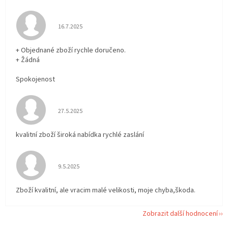
Hodnocení obchodu je 5 z 5 hvězdiček.
16.7.2025
+ Objednané zboží rychle doručeno.
+ Žádná
Spokojenost
Hodnocení obchodu je 5 z 5 hvězdiček.
27.5.2025
kvalitní zboží široká nabídka rychlé zaslání
Hodnocení obchodu je 5 z 5 hvězdiček.
9.5.2025
Zboží kvalitní, ale vracim malé velikosti, moje chyba,škoda.
Zobrazit další hodnocení