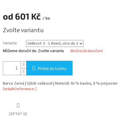
od
601 Kč
/ ks
Měrná
Zvolte variantu
cena:
Varianta
Můžeme doručit do:
Zvolte variantu
Možnosti doručení
Přidat do košíku
Barva: černá | Výběr velikostí | Materiál: 92 % bavlna, 8 % polyester
Detailní informace
ZEPTAT SE