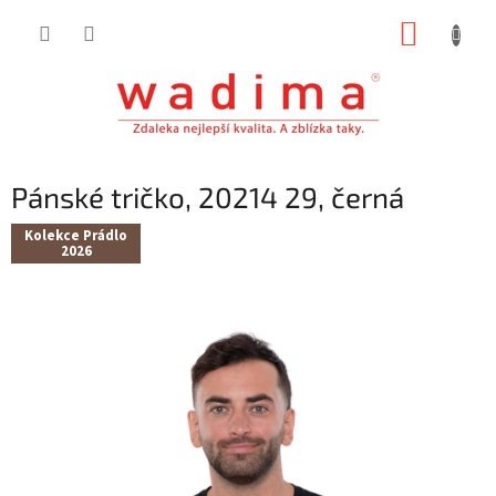
Přejít
NÁKUP
na
obsah
KOŠÍK
Pánské tričko, 20214 29, černá
Kolekce Prádlo
2026