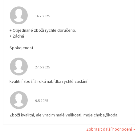
Hodnocení obchodu je 5 z 5 hvězdiček.
16.7.2025
+ Objednané zboží rychle doručeno.
+ Žádná
Spokojenost
Hodnocení obchodu je 5 z 5 hvězdiček.
27.5.2025
kvalitní zboží široká nabídka rychlé zaslání
Hodnocení obchodu je 5 z 5 hvězdiček.
9.5.2025
Zboží kvalitní, ale vracim malé velikosti, moje chyba,škoda.
Zobrazit další hodnocení