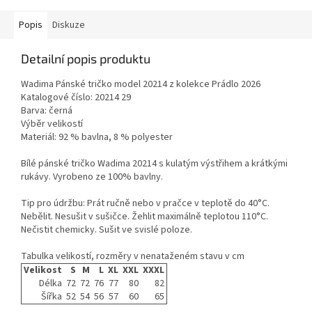
Popis
Diskuze
Detailní popis produktu
Wadima Pánské tričko model 20214 z kolekce Prádlo 2026
Katalogové číslo: 20214 29
Barva: černá
Výběr velikostí
Materiál: 92 % bavlna, 8 % polyester
Bílé pánské tričko Wadima 20214 s kulatým výstřihem a krátkými
rukávy. Vyrobeno ze 100% bavlny.
Tip pro údržbu: Prát ručně nebo v pračce v teplotě do 40°C.
Nebělit. Nesušit v sušičce. Žehlit maximálně teplotou 110°C.
Nečistit chemicky. Sušit ve svislé poloze.
Tabulka velikostí, rozměry v nenataženém stavu v cm
Velikost
S
M
L
XL
XXL
XXXL
Délka
72
72
76
77
80
82
Šířka
52
54
56
57
60
65