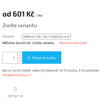
od
601 Kč
/ ks
Měrná
Zvolte variantu
cena:
Varianta
Můžeme doručit do:
Zvolte variantu
Možnosti doručení
Přidat do košíku
Barva: černá | Výběr velikostí | Materiál: 92 % bavlna, 8 % polyester
Detailní informace
ZEPTAT SE