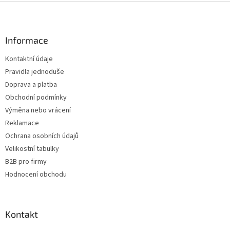
Z
á
p
a
Informace
t
Kontaktní údaje
í
Pravidla jednoduše
Doprava a platba
Obchodní podmínky
Výměna nebo vrácení
Reklamace
Ochrana osobních údajů
Velikostní tabulky
B2B pro firmy
Hodnocení obchodu
Kontakt