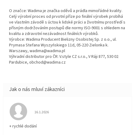
O značce: Wadima je značka oděvů a prádla mimořádné kvality.
Celý výrobní proces od prvotní příze po finální výrobek probíhá
ve vlastním závodě s úctou k lidské práci a životnímu prostředí s
přísným dodržováním postupů dle normy ISO-9001 s ohledem na
kvalitu a zdravotní nezávadnost finálních výrobků.
Výrobce: Wadima Producent Bielizny Osobistej Sp. z o.o., ul.
Prymasa Stefana Wyszyńskiego 11d, 05-220 Zielonka k.
Warszawy, wadima@wadima.pl
Výhradní distributor pro ČR: V.style CZ s.r.o., V Ráji 877, 530 02
Pardubice, obchod@wadima.cz
Hodnocení obchodu je 5 z 5 hvězdiček.
16.1.2026
+ rychlé dodání