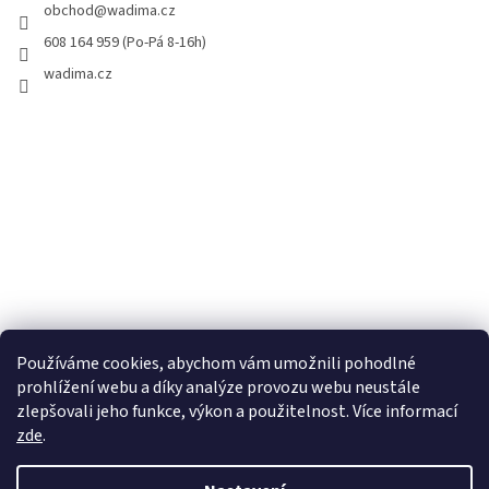
obchod
@
wadima.cz
608 164 959 (Po-Pá 8-16h)
wadima.cz
Používáme cookies, abychom vám umožnili pohodlné
prohlížení webu a díky analýze provozu webu neustále
zlepšovali jeho funkce, výkon a použitelnost. Více informací
zde
.
Vytvořil Shoptet