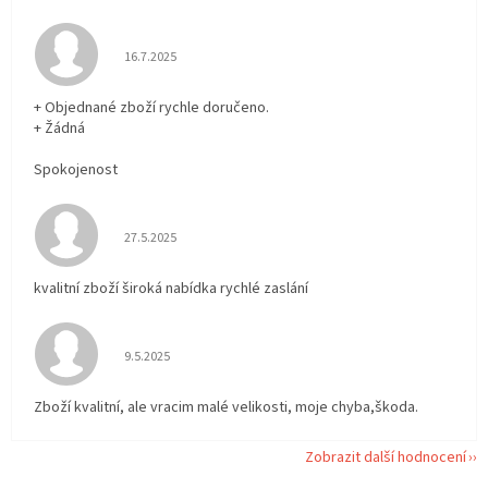
Hodnocení obchodu je 5 z 5 hvězdiček.
16.7.2025
+ Objednané zboží rychle doručeno.
+ Žádná
Spokojenost
Hodnocení obchodu je 5 z 5 hvězdiček.
27.5.2025
kvalitní zboží široká nabídka rychlé zaslání
Hodnocení obchodu je 5 z 5 hvězdiček.
9.5.2025
Zboží kvalitní, ale vracim malé velikosti, moje chyba,škoda.
Zobrazit další hodnocení