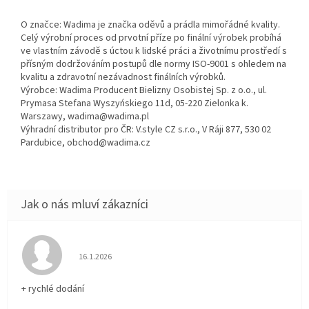
O značce: Wadima je značka oděvů a prádla mimořádné kvality.
Celý výrobní proces od prvotní příze po finální výrobek probíhá
ve vlastním závodě s úctou k lidské práci a životnímu prostředí s
přísným dodržováním postupů dle normy ISO-9001 s ohledem na
kvalitu a zdravotní nezávadnost finálních výrobků.
Výrobce: Wadima Producent Bielizny Osobistej Sp. z o.o., ul.
Prymasa Stefana Wyszyńskiego 11d, 05-220 Zielonka k.
Warszawy, wadima@wadima.pl
Výhradní distributor pro ČR: V.style CZ s.r.o., V Ráji 877, 530 02
Pardubice, obchod@wadima.cz
Hodnocení obchodu je 5 z 5 hvězdiček.
16.1.2026
+ rychlé dodání