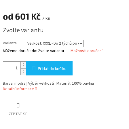
od
601 Kč
/ ks
Měrná
Zvolte variantu
cena:
Varianta
Můžeme doručit do:
Zvolte variantu
Možnosti doručení
Přidat do košíku
Barva: modrá | Výběr velikostí | Materiál: 100% bavlna
Detailní informace
ZEPTAT SE