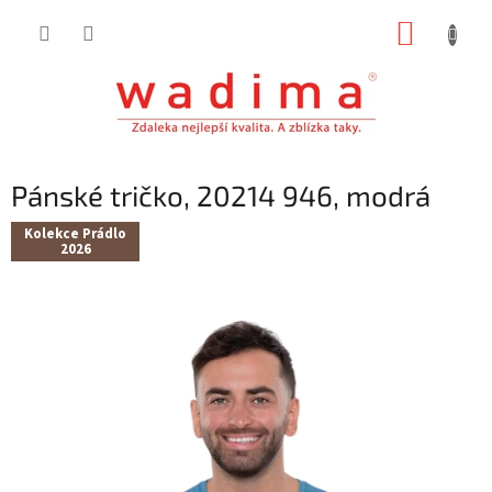
Přejít
NÁKUP
na
obsah
KOŠÍK
Pánské tričko, 20214 946, modrá
Kolekce Prádlo
2026