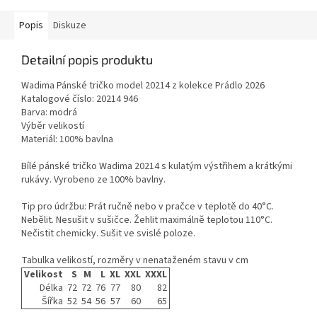
Popis
Diskuze
Detailní popis produktu
Wadima Pánské tričko model 20214 z kolekce Prádlo 2026
Katalogové číslo: 20214 946
Barva: modrá
Výběr velikostí
Materiál: 100% bavlna
Bílé pánské tričko Wadima 20214 s kulatým výstřihem a krátkými
rukávy. Vyrobeno ze 100% bavlny.
Tip pro údržbu: Prát ručně nebo v pračce v teplotě do 40°C.
Nebělit. Nesušit v sušičce. Žehlit maximálně teplotou 110°C.
Nečistit chemicky. Sušit ve svislé poloze.
Tabulka velikostí, rozměry v nenataženém stavu v cm
Velikost
S
M
L
XL
XXL
XXXL
Délka
72
72
76
77
80
82
Šířka
52
54
56
57
60
65