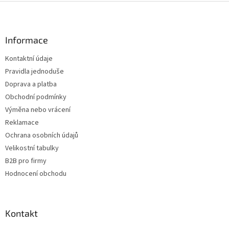
Z
á
p
a
Informace
t
Kontaktní údaje
í
Pravidla jednoduše
Doprava a platba
Obchodní podmínky
Výměna nebo vrácení
Reklamace
Ochrana osobních údajů
Velikostní tabulky
B2B pro firmy
Hodnocení obchodu
Kontakt