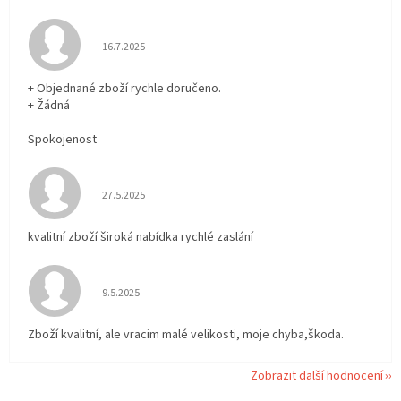
Hodnocení obchodu je 5 z 5 hvězdiček.
16.7.2025
+ Objednané zboží rychle doručeno.
+ Žádná
Spokojenost
Hodnocení obchodu je 5 z 5 hvězdiček.
27.5.2025
kvalitní zboží široká nabídka rychlé zaslání
Hodnocení obchodu je 5 z 5 hvězdiček.
9.5.2025
Zboží kvalitní, ale vracim malé velikosti, moje chyba,škoda.
Zobrazit další hodnocení