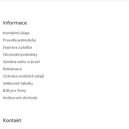
Z
á
p
a
Informace
t
Kontaktní údaje
í
Pravidla jednoduše
Doprava a platba
Obchodní podmínky
Výměna nebo vrácení
Reklamace
Ochrana osobních údajů
Velikostní tabulky
B2B pro firmy
Hodnocení obchodu
Kontakt