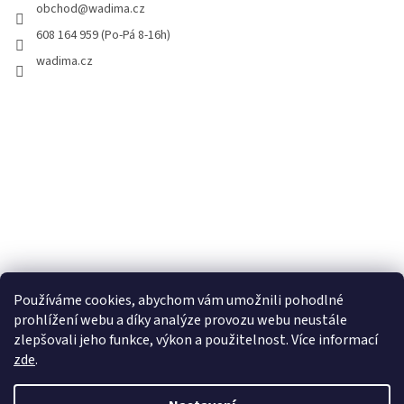
obchod
@
wadima.cz
608 164 959 (Po-Pá 8-16h)
wadima.cz
Používáme cookies, abychom vám umožnili pohodlné
prohlížení webu a díky analýze provozu webu neustále
zlepšovali jeho funkce, výkon a použitelnost. Více informací
zde
.
Vytvořil Shoptet