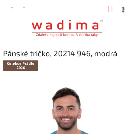
Přejít
NÁKUP
na
obsah
KOŠÍK
Pánské tričko, 20214 946, modrá
Kolekce Prádlo
2026