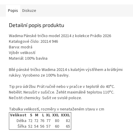
Popis
Diskuze
Detailní popis produktu
Wadima Pánské tričko model 20214 z kolekce Prádlo 2026
Katalogové číslo: 20214 946
Barva: modrá
Výběr velikostí
Materiál: 100% bavlna
Bílé pánské tričko Wadima 20214 s kulatým výstřihem a krátkými
rukávy. Vyrobeno ze 100% bavlny.
Tip pro údržbu: Prát ručně nebo v pračce v teplotě do 40°C.
Nebělit. Nesušit v sušičce. Žehlit maximálně teplotou 110°C.
Nečistit chemicky. Sušit ve svislé poloze.
Tabulka velikostí, rozměry v nenataženém stavu v cm
Velikost
S
M
L
XL
XXL
XXXL
Délka
72
72
76
77
80
82
Šířka
52
54
56
57
60
65