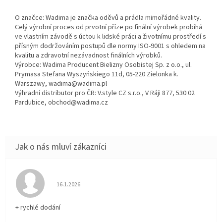
O značce: Wadima je značka oděvů a prádla mimořádné kvality.
Celý výrobní proces od prvotní příze po finální výrobek probíhá
ve vlastním závodě s úctou k lidské práci a životnímu prostředí s
přísným dodržováním postupů dle normy ISO-9001 s ohledem na
kvalitu a zdravotní nezávadnost finálních výrobků.
Výrobce: Wadima Producent Bielizny Osobistej Sp. z o.o., ul.
Prymasa Stefana Wyszyńskiego 11d, 05-220 Zielonka k.
Warszawy, wadima@wadima.pl
Výhradní distributor pro ČR: V.style CZ s.r.o., V Ráji 877, 530 02
Pardubice, obchod@wadima.cz
Hodnocení obchodu je 5 z 5 hvězdiček.
16.1.2026
+ rychlé dodání