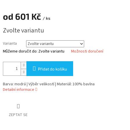
od
601 Kč
/ ks
Měrná
Zvolte variantu
cena:
Varianta
Můžeme doručit do:
Zvolte variantu
Možnosti doručení
Přidat do košíku
Barva: modrá | Výběr velikostí | Materiál: 100% bavlna
Detailní informace
ZEPTAT SE