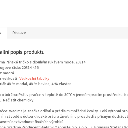
s
Diskuze
ailní popis produktu
ma Pánské tričko s dlouhým rukávem model 20314
logové číslo: 20314 456
a: modrá
 velikostí |
Velikostní tabulky
riál: 48 % modal, 48 % bavlna, 4 % elastan
pro údržbu: Prát v pračce v teplotě do 30°C v jemném pracím prostředku. Neb
. Nečistit chemicky.
ačce: Wadima je značka oděvů a prádla mimořádné kvality. Celý výrobní proc
tním závodě s úctou k lidské práci a životnímu prostředí s přísným dodržo
ravotní nezávadnost finálních výrobků.
bce: Wadima Producent Bielizny Osobistej Sp. z o.o., ul. Prymasa Stefana 