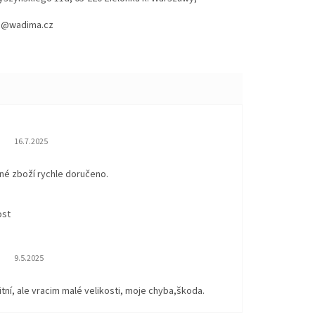
hod@wadima.cz
Hodnocení obchodu je 5 z 5 hvězdiček.
16.7.2025
né zboží rychle doručeno.
ost
Hodnocení obchodu je 5 z 5 hvězdiček.
9.5.2025
itní, ale vracim malé velikosti, moje chyba,škoda.