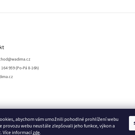
kt
chod
@
wadima.cz
 164 959 (Po-Pá 8-16h)
dima.cz
ookies, abychom vám umožnili pohodlné prohlížení webu
ze provozu webu neustále zlepšovali jeho funkce, výkon a
. Více informací
zde
.