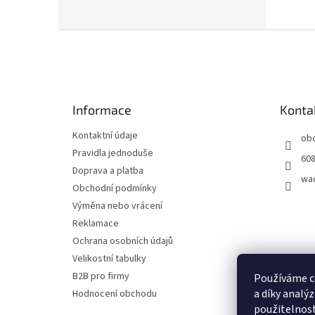
Z
á
p
a
t
Informace
Konta
í
Kontaktní údaje
ob
Pravidla jednoduše
608
Doprava a platba
wa
Obchodní podmínky
Výměna nebo vrácení
Reklamace
Ochrana osobních údajů
Velikostní tabulky
B2B pro firmy
Používáme c
a díky analý
Hodnocení obchodu
použitelnost