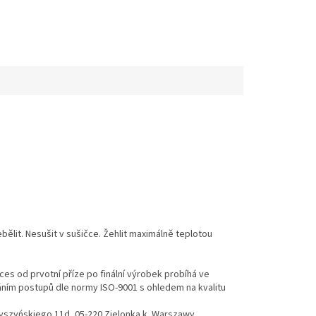
ělit. Nesušit v sušičce. Žehlit maximálně teplotou
es od prvotní příze po finální výrobek probíhá ve
váním postupů dle normy ISO-9001 s ohledem na kvalitu
Wyszyńskiego 11d, 05-220 Zielonka k. Warszawy,