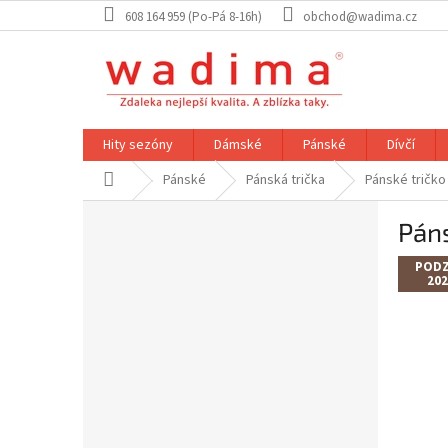
Přejít
608 164 959 (Po-Pá 8-16h)
obchod@wadima.cz
na
obsah
Hity sezóny
Dámské
Pánské
Dívčí
Domů
Pánské
Pánská trička
Pánské tričko
P
Pán
o
s
PODZ
t
202
r
a
n
n
í
p
a