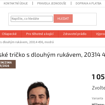
KONTAKTNÍ ÚDAJE
PRAVIDLA JEDNODUŠE
DOPRAVA A PLATBA
HLEDAT
Chlapecké
Pro těhotné a kojící
Zdravotní prádlo
Výprod
 s dlouhým rukávem, 20314 456, modrá
ské tričko s dlouhým rukávem, 20314 
IM/ZIMA
5/2026
1 0
Měrná
Zvolt
cena:
Varianta
Můžeme d