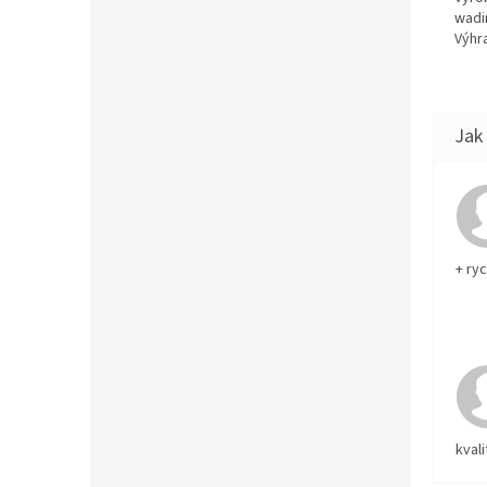
wadi
Výhra
+ ry
kvali