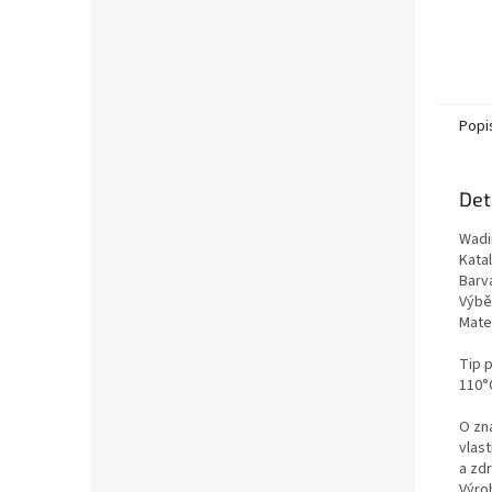
Popi
Det
Wadi
Kata
Barv
Výběr
Mate
Tip 
110°C
O zn
vlas
a zd
Výro