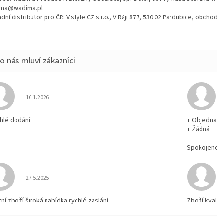
ma@wadima.pl
dní distributor pro ČR: V.style CZ s.r.o., V Ráji 877, 530 02 Pardubice, obc
Hodnocení obchodu je 5 z 5 hvězdiček.
16.1.2026
chlé dodání
+ Objedna
+ Žádná
Spokojen
Hodnocení obchodu je 5 z 5 hvězdiček.
27.5.2025
tní zboží široká nabídka rychlé zaslání
Zboží kval