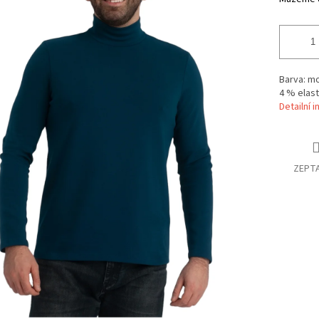
Barva: mo
4 % elas
Detailní 
ZEPTA