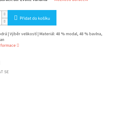
Přidat do košíku
drá | Výběr velikostí | Materiál: 48 % modal, 48 % bavlna,
tan
informace
T SE