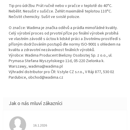
Tip pro údržbu: Prát ručně nebo v pračce v teplotě do 40°C.
Nebělit. Nesušit v sušičce. Žehlit maximálně teplotou 110°C.
Nečistit chemicky. Sušit ve svislé poloze.
O značce: Wadima je značka oděvů a prádla mimořádné kvality.
Celý výrobní proces od prvotní příze po finální výrobek probíhá
ve vlastním závodě s úctou k lidské práci a životnímu prostředí s
přísným dodržováním postupů dle normy ISO-9001 s ohledem na
kvalitu a zdravotní nezávadnost finálních výrobků.
Výrobce: Wadima Producent Bielizny Osobistej Sp. z o.o., ul.
Prymasa Stefana Wyszyńskiego 11d, 05-220 Zielonka k.
Warszawy, wadima@wadima.pl
Výhradní distributor pro ČR: V.style CZ s.r.o., V Ráji 877, 530 02
Pardubice, obchod@wadima.cz
Hodnocení obchodu je 5 z 5 hvězdiček.
16.1.2026