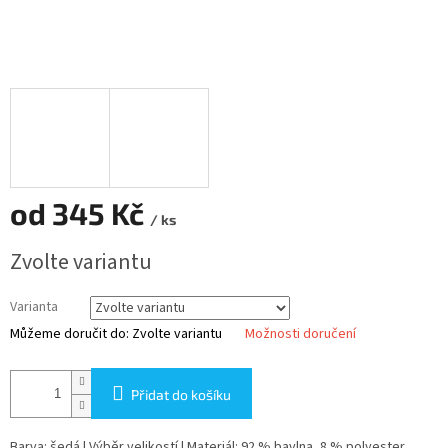
od
345 Kč
/ ks
Měrná
Zvolte variantu
cena:
Varianta
Můžeme doručit do:
Zvolte variantu
Možnosti doručení
Přidat do košíku
Barva: šedá | Výběr velikostí | Materiál: 92 % bavlna, 8 % polyester