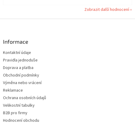
Zobrazit další hodnocení
Z
á
p
a
Informace
t
Kontaktní údaje
í
Pravidla jednoduše
Doprava a platba
Obchodní podmínky
Výměna nebo vrácení
Reklamace
Ochrana osobních údajů
Velikostní tabulky
B2B pro firmy
Hodnocení obchodu