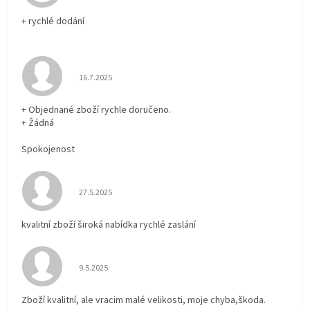
+ rychlé dodání
Hodnocení obchodu je 5 z 5 hvězdiček.
16.7.2025
+ Objednané zboží rychle doručeno.
+ Žádná
Spokojenost
Hodnocení obchodu je 5 z 5 hvězdiček.
27.5.2025
kvalitní zboží široká nabídka rychlé zaslání
Hodnocení obchodu je 5 z 5 hvězdiček.
9.5.2025
Zboží kvalitní, ale vracim malé velikosti, moje chyba,škoda.