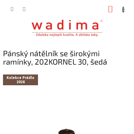
Přejít
NÁKUP
na
obsah
KOŠÍK
Pánský nátělník se širokými
ramínky, 202KORNEL 30, šedá
Kolekce Prádlo
2026