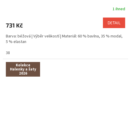
1 ihned
DETAIL
731 Kč
Barva: béžová | Výběr velikostí | Materiál: 60 % bavlna, 35 % modal,
5 % elastan
38
Kolekce
Halenky a šaty
2026