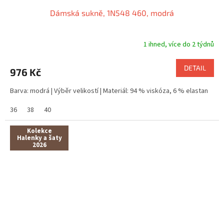
Dámská sukně, 1N548 460, modrá
1 ihned, více do 2 týdnů
DETAIL
976 Kč
Barva: modrá | Výběr velikostí | Materiál: 94 % viskóza, 6 % elastan
36
38
40
Kolekce
Halenky a šaty
2026