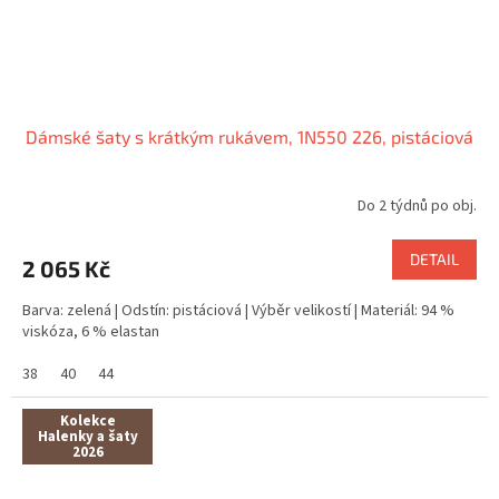
Dámské šaty s krátkým rukávem, 1N550 226, pistáciová
Do 2 týdnů po obj.
DETAIL
2 065 Kč
Barva: zelená | Odstín: pistáciová | Výběr velikostí | Materiál: 94 %
viskóza, 6 % elastan
38
40
44
Kolekce
Halenky a šaty
2026