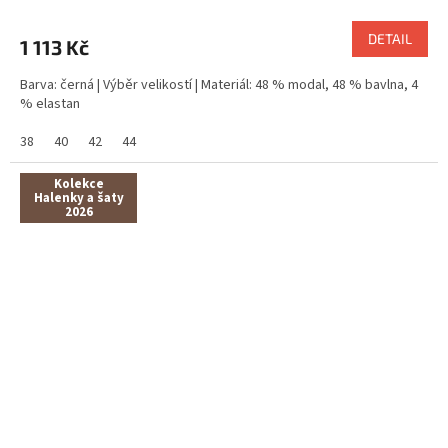
DETAIL
1 113 Kč
Barva: černá | Výběr velikostí | Materiál: 48 % modal, 48 % bavlna, 4
% elastan
38
40
42
44
Kolekce
Halenky a šaty
2026