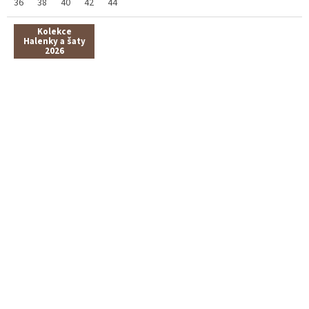
36
38
40
42
44
Kolekce
Halenky a šaty
2026