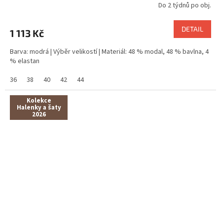
Do 2 týdnů po obj.
DETAIL
1 113 Kč
Barva: modrá | Výběr velikostí | Materiál: 48 % modal, 48 % bavlna, 4
% elastan
36
38
40
42
44
Kolekce
Halenky a šaty
2026