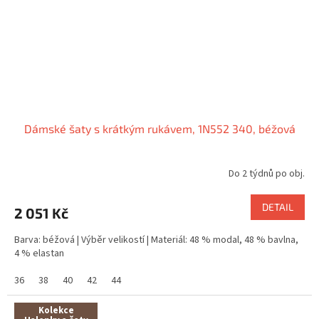
Dámské šaty s krátkým rukávem, 1N552 340, béžová
Do 2 týdnů po obj.
DETAIL
2 051 Kč
Barva: béžová | Výběr velikostí | Materiál: 48 % modal, 48 % bavlna,
4 % elastan
36
38
40
42
44
Kolekce