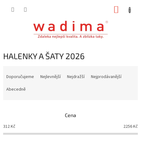
Přejít
NÁKUP
na
obsah
KOŠÍK
HALENKY A ŠATY 2026
Ř
a
Doporučujeme
Nejlevnější
Nejdražší
Nejprodávanější
z
e
Abecedně
n
í
p
Cena
r
o
312
Kč
2256
Kč
d
u