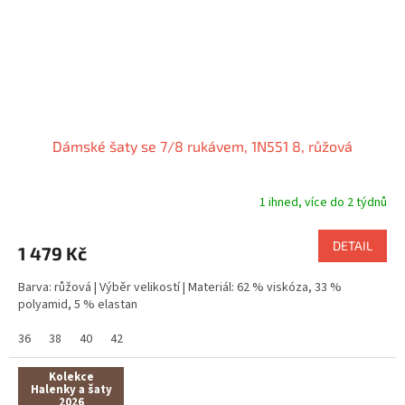
Dámské šaty se 7/8 rukávem, 1N551 8, růžová
1 ihned, více do 2 týdnů
DETAIL
1 479 Kč
Barva: růžová | Výběr velikostí | Materiál: 62 % viskóza, 33 %
polyamid, 5 % elastan
36
38
40
42
Kolekce
Halenky a šaty
2026