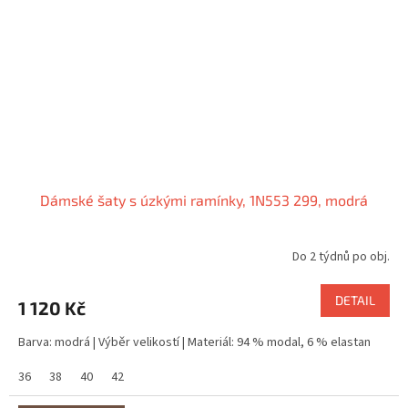
Dámské šaty s úzkými ramínky, 1N553 299, modrá
Do 2 týdnů po obj.
DETAIL
1 120 Kč
Barva: modrá | Výběr velikostí | Materiál: 94 % modal, 6 % elastan
36
38
40
42