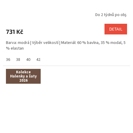
Do 2 týdnů po obj.
DETAIL
731 Kč
Barva: modrá | Výběr velikostí | Materiál: 60 % bavlna, 35 % modal, 5
% elastan
36
38
40
42
Kolekce
Halenky a šaty
2026