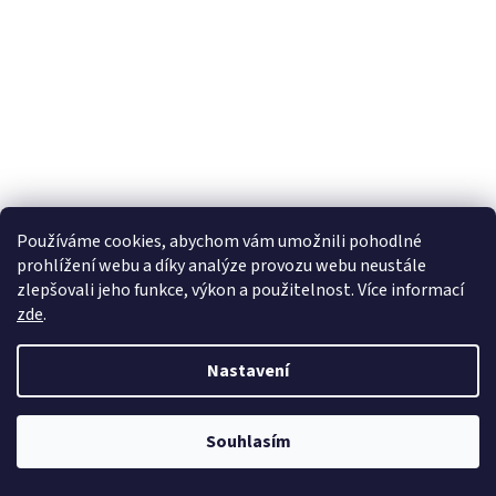
Používáme cookies, abychom vám umožnili pohodlné
prohlížení webu a díky analýze provozu webu neustále
zlepšovali jeho funkce, výkon a použitelnost. Více informací
zde
.
Nastavení
Dámská halenka s krátkým rukávem, 1N399 29, černá
Souhlasím
1 ihned, více do 2 týdnů