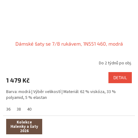
Dámské šaty se 7/8 rukávem, 1N551 460, modrá
Do 2 týdnů po obj.
DETAIL
1 479 Kč
Barva: modrá | Výběr velikostí | Materiál: 62 % viskóza, 33 %
polyamid, 5 % elastan
36
38
40
Kolekce
Halenky a šaty
2026