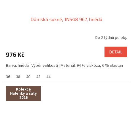
Dámská sukně, 1N548 967, hnědá
Do 2 týdnů po obj.
DETAIL
976 Kč
Barva: hnědá | Výběr velikostí | Materiál: 94 % viskóza, 6 % elastan
36
38
40
42
44
Kolekce
Halenky a šaty
2026