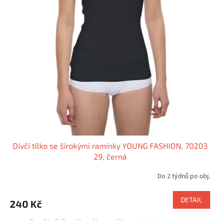
Dívčí tílko se širokými ramínky YOUNG FASHION, 70203
29, černá
Do 2 týdnů po obj.
DETAIL
240 Kč