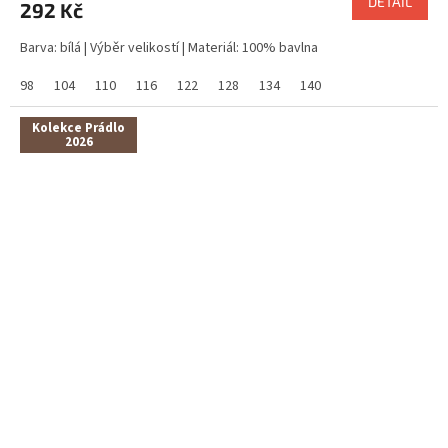
DETAIL
292 Kč
Barva: bílá | Výběr velikostí | Materiál: 100% bavlna
98
104
110
116
122
128
134
140
Kolekce Prádlo
2026