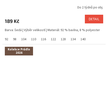
Do 2 týdnů po obj.
DETAIL
189 Kč
Barva: šedá | Výběr velikostí | Materiál: 92 % bavlna, 8 % polyester
92
98
104
110
116
122
128
134
140
Kolekce Prádlo
2026