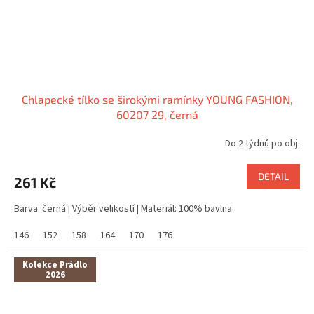
Chlapecké tílko se širokými ramínky YOUNG FASHION,
60207 29, černá
Do 2 týdnů po obj.
DETAIL
261 Kč
Barva: černá | Výběr velikostí | Materiál: 100% bavlna
146
152
158
164
170
176
Kolekce Prádlo
2026