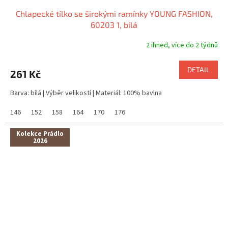
Chlapecké tílko se širokými ramínky YOUNG FASHION,
60203 1, bílá
2 ihned, více do 2 týdnů
DETAIL
261 Kč
Barva: bílá | Výběr velikostí | Materiál: 100% bavlna
146
152
158
164
170
176
Kolekce Prádlo
2026