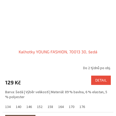
Kalhotky YOUNG FASHION, 70013 30, šedá
Do 2 týdnů po obj.
DETAIL
129 Kč
Barva: šedá | Výběr velikostí | Materiál: 89 % bavlna, 6 % elastan, 5
% polyester
134
140
146
152
158
164
170
176