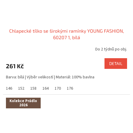
Chlapecké tílko se širokými ramínky YOUNG FASHION,
60207 1, bílá
Do 2 týdnů po obj.
DETAIL
261 Kč
Barva: bílá | Výběr velikostí | Materiál: 100% bavlna
146
152
158
164
170
176
Kolekce Prádlo
2026