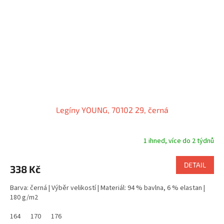
Legíny YOUNG, 70102 29, černá
1 ihned, více do 2 týdnů
DETAIL
338 Kč
Barva: černá | Výběr velikostí | Materiál: 94 % bavlna, 6 % elastan |
180 g/m2
164
170
176