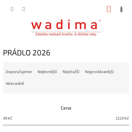
Přejít
NÁKUP
na
obsah
KOŠÍK
PRÁDLO 2026
Ř
a
Doporučujeme
Nejlevnější
Nejdražší
Nejprodávanější
z
e
Abecedně
n
í
p
Cena
r
o
49
Kč
2229
Kč
d
u