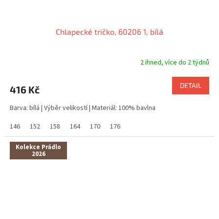
Chlapecké tričko, 60206 1, bílá
2 ihned, více do 2 týdnů
DETAIL
416 Kč
Barva: bílá | Výběr velikostí | Materiál: 100% bavlna
146
152
158
164
170
176
Kolekce Prádlo
2026