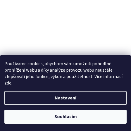
Používáme cookies, abychom vám umožnili pohodlné
prohlížení webu a díky analýze provozu webu neustále
zlepšovali jeho funkce, výkon a použitelnost. Více informací
Chlapecký nátělník s dlouhým rukávem, 50205 1, bílá
zde
.
1 ihned, více do 2 týdnů
Nastavení
DETAIL
261 Kč
od
Souhlasím
Barva: bílá | Výběr velikostí | Materiál: 100% bavlna