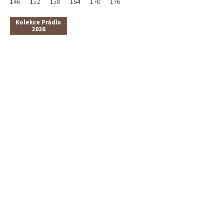
146
152
158
164
170
176
Kolekce Prádlo
2026