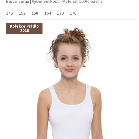
Barva: černá | Výběr velikostí | Materiál: 100% bavlna
146
152
158
164
170
176
Kolekce Prádlo
2026