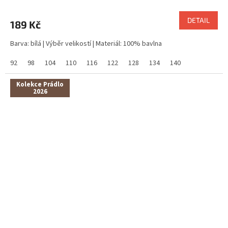
DETAIL
189 Kč
Barva: bílá | Výběr velikostí | Materiál: 100% bavlna
92
98
104
110
116
122
128
134
140
Kolekce Prádlo
2026