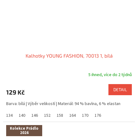
Kalhotky YOUNG FASHION, 70013 1, bílá
5 ihned, více do 2 týdnů
DETAIL
129 Kč
Barva: bílá | Výběr velikostí | Materiál: 94 % bavlna, 6 % elastan
134
140
146
152
158
164
170
176
Kolekce Prádlo
2026